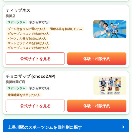
ティップネス
横浜店
スポーツジム
駅から車で7分
プール付きジムに通いたい人
運動不足を解消したい人
グループレッスンで始めたい人
パーソナルヨガを始めたい人
マットピラティスを始めたい人
グループレッスンで始めたい人
公式サイトを見る
体験・相談予約
チョコザップ (chocoZAP)
横浜峰岡町店
スポーツジム
駅から車で3分
隙間時間を活用したい人
公式サイトを見る
体験・相談予約
上星川駅のスポーツジムを目的別に探す