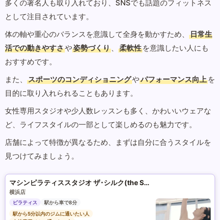
多くの著名人も取り入れており、SNSでも話題のフィットネス
として注目されています。
体の軸や重心のバランスを意識して全身を動かすため、
日常生
活での動きやすさ
や
姿勢づくり
、
柔軟性
を意識したい人にも
おすすめです。
また、
スポーツのコンディショニング
や
パフォーマンス向上
を
目的に取り入れられることもあります。
女性専用スタジオや少人数レッスンも多く、かわいいウェアな
ど、ライフスタイルの一部として楽しめるのも魅力です。
店舗によって特徴が異なるため、まずは自分に合うスタイルを
見つけてみましょう。
マシンピラティススタジオ ザ･シルク(the SILK)
横浜店
ピラティス
駅から車で8分
駅から5分以内のジムに通いたい人