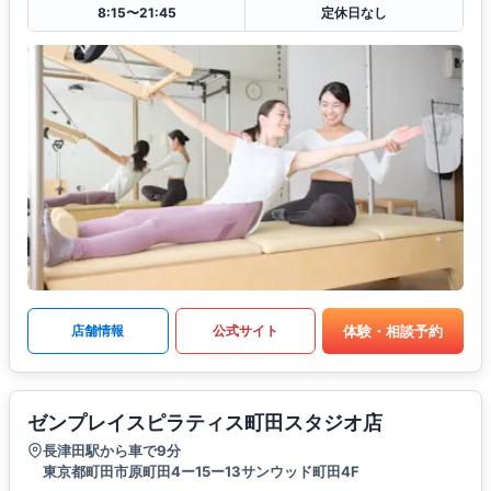
8:15〜21:45
定休日なし
体験・相談予約
店舗情報
公式サイト
ゼンプレイスピラティス町田スタジオ店
長津田駅から車で9分
東京都町田市原町田4ー15ー13サンウッド町田4F