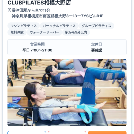
CLUBPILATES相模大野店
長津田駅から車で11分
神奈川県相模原市南区相模大野3ー13ー7YSビルB1F
マシンピラティス
パーソナルピラティス
グループピラティス
無料体験
ウォーターサーバー
駅から5分以内
営業時間
定休日
平日 7:00〜21:00
要確認