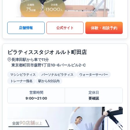
体験・相談予約
店舗情報
公式サイト
ピラティススタジオ ルルト町田店
長津田駅から車で11分
東京都町田市森野1丁目10ｰ6パールビル2ｰC
マシンピラティス
パーソナルピラティス
ウォーターサーバー
トレーナー指名
駅から5分以内
営業時間
定休日
9:00〜21:00
要確認