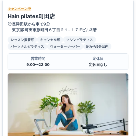
キャンペーン中
Hain pilates町田店
長津田駅から車で9分
東京都 町田市原町田６丁目２１−１７ Fビル3階
レッスン振替可
キャンセル可
マシンピラティス
パーソナルピラティス
ウォーターサーバー
駅から5分以内
営業時間
定休日
9:00〜22:00
定休日なし