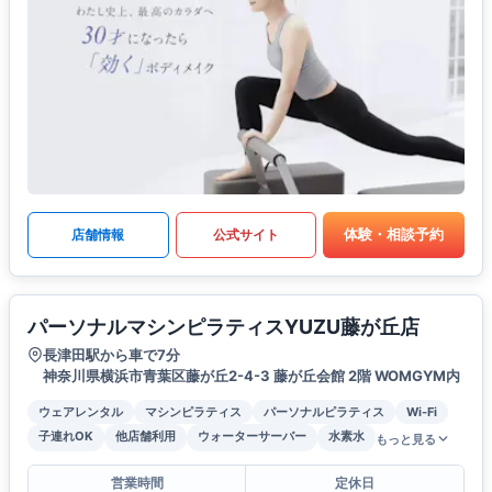
体験・相談予約
店舗情報
公式サイト
パーソナルマシンピラティスYUZU藤が丘店
長津田駅から車で7分
神奈川県横浜市青葉区藤が丘2-4-3 藤が丘会館 2階 WOMGYM内
ウェアレンタル
マシンピラティス
パーソナルピラティス
Wi-Fi
子連れOK
他店舗利用
ウォーターサーバー
水素水
もっと見る
営業時間
定休日