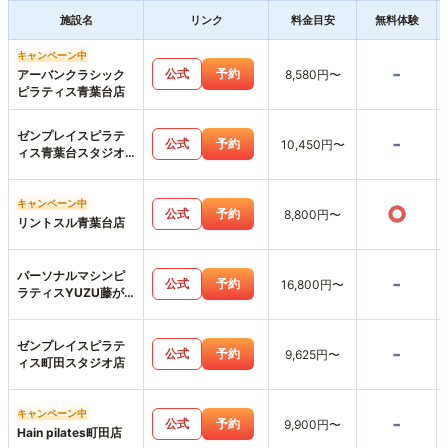
施設名
リンク
料金目安
無料体験
キャンペーン中
-
公式
予約
アーバンクラシック
8,580円〜
ピラティス青葉台店
ゼンプレイスピラテ
-
公式
予約
10,450円〜
ィス青葉台スタジオ
店
キャンペーン中
○
公式
予約
8,800円〜
リントスル青葉台店
パーソナルマシンピ
-
公式
予約
16,800円〜
ラティスYUZU藤が
丘店
ゼンプレイスピラテ
-
公式
予約
9,625円〜
ィス町田スタジオ店
キャンペーン中
-
公式
予約
9,900円〜
Hain pilates町田店