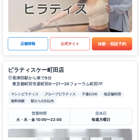
体験・相談予約
店舗情報
公式サイト
ピラティスケー町田店
長津田駅から車で9分
東京都町田市原町田6ー21ー26フォーラム町田7F
マシンピラティス
グループピラティス
子連れOK
他店舗利用
無料体験
駅から5分以内
営業時間
定休日
火・水・金 10:00〜22:00
毎週月曜日