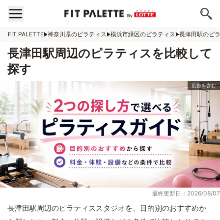
FIT PALETTE
神奈川県のピラティス
横浜市緑区のピラティス
長津田駅のピ
長津田駅周辺のピラティスを比較して
探す
最終更新日：2026/08/07
長津田駅周辺のピラティススタジオを、目的別のおすすめか