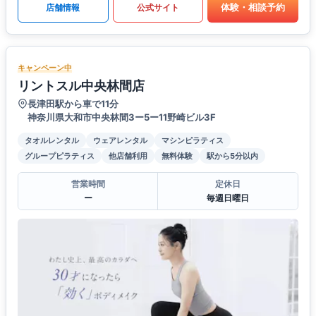
体験・相談予約
店舗情報
公式サイト
キャンペーン中
リントスル中央林間店
長津田駅から車で11分
神奈川県大和市中央林間3ー5ー11野崎ビル3F
タオルレンタル
ウェアレンタル
マシンピラティス
グループピラティス
他店舗利用
無料体験
駅から5分以内
営業時間
定休日
ー
毎週日曜日