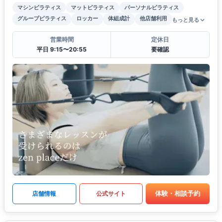
マシンピラティス
マットピラティス
パーソナルピラティス
グループピラティス
ロッカー
体組成計
他店舗利用
もっと見る
営業時間
定休日
平日 9:15〜20:55
要確認
体験・相談予約
店舗情報
公式サイト