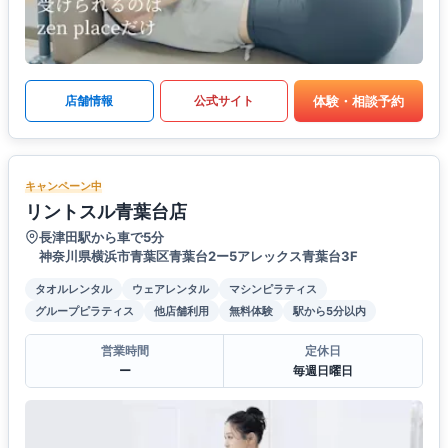
体験・相談予約
店舗情報
公式サイト
キャンペーン中
リントスル青葉台店
長津田駅から車で5分
神奈川県横浜市青葉区青葉台2ー5アレックス青葉台3F
タオルレンタル
ウェアレンタル
マシンピラティス
グループピラティス
他店舗利用
無料体験
駅から5分以内
営業時間
定休日
ー
毎週日曜日