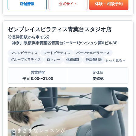
体験・相談予約
店舗情報
公式サイト
ゼンプレイスピラティス青葉台スタジオ店
長津田駅から車で5分
神奈川県横浜市青葉区青葉台2ー6ー1ケンシュウ第6ビル3F
マシンピラティス
マットピラティス
パーソナルピラティス
グループピラティス
ロッカー
体組成計
他店舗利用
もっと見る
営業時間
定休日
平日 8:00〜21:00
要確認