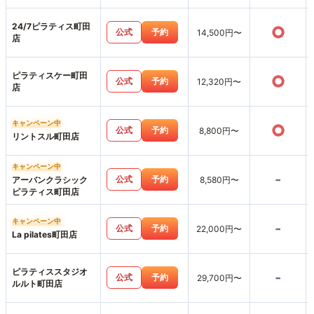
24/7ピラティス町田
○
公式
予約
14,500円〜
店
ピラティスケー町田
○
公式
予約
12,320円〜
店
キャンペーン中
○
公式
予約
8,800円〜
リントスル町田店
キャンペーン中
-
公式
予約
アーバンクラシック
8,580円〜
ピラティス町田店
キャンペーン中
-
公式
予約
22,000円〜
La pilates町田店
ピラティススタジオ
-
公式
予約
29,700円〜
ルルト町田店