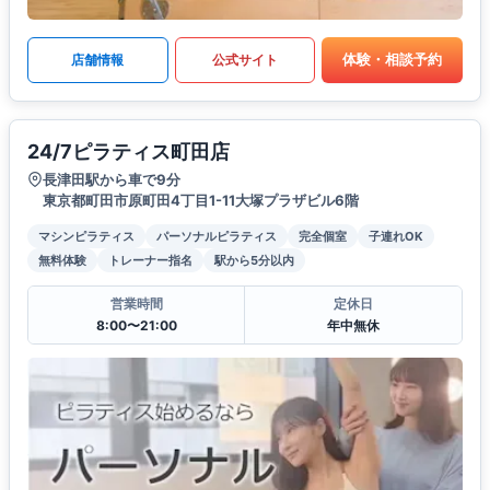
体験・相談予約
店舗情報
公式サイト
24/7ピラティス町田店
長津田駅から車で9分
東京都町田市原町田4丁目1-11大塚プラザビル6階
マシンピラティス
パーソナルピラティス
完全個室
子連れOK
無料体験
トレーナー指名
駅から5分以内
営業時間
定休日
8:00〜21:00
年中無休