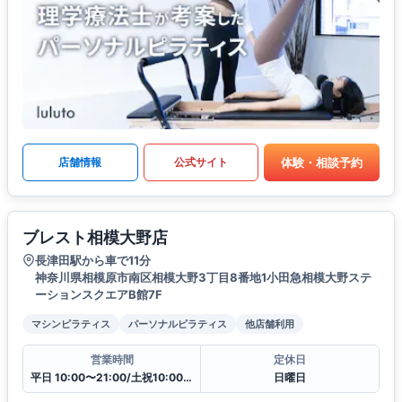
体験・相談予約
店舗情報
公式サイト
ブレスト相模大野店
長津田駅から車で11分
神奈川県相模原市南区相模大野3丁目8番地1小田急相模大野ステ
ーションスクエアB館7F
マシンピラティス
パーソナルピラティス
他店舗利用
営業時間
定休日
平日 10:00〜21:00/土祝10:00〜19:30
日曜日