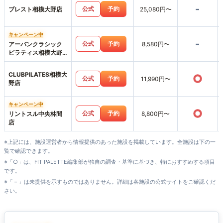
-
公式
予約
ブレスト相模大野店
25,080円〜
キャンペーン中
-
公式
予約
アーバンクラシック
8,580円〜
ピラティス相模大野
店
CLUBPILATES相模大
○
公式
予約
11,990円〜
野店
キャンペーン中
○
公式
予約
リントスル中央林間
8,800円〜
店
※上記には、施設運営者から情報提供のあった施設を掲載しています。全施設は下の一
覧で確認できます。
※「○」は、FIT PALETTE編集部が独自の調査・基準に基づき、特におすすめする項目
です。
※「－」は未提供を示すものではありません。詳細は各施設の公式サイトをご確認くだ
さい。