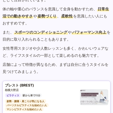
体の軸や重心のバランスを意識して全身を動かすため、
日常生
活での動きやすさ
や
姿勢づくり
、
柔軟性
を意識したい人にも
おすすめです。
また、
スポーツのコンディショニング
や
パフォーマンス向上
を
目的に取り入れられることもあります。
女性専用スタジオや少人数レッスンも多く、かわいいウェアな
ど、ライフスタイルの一部として楽しめるのも魅力です。
店舗によって特徴が異なるため、まずは自分に合うスタイルを
見つけてみましょう。
ブレスト (BREST)
相模大野店
ピラティス
駅から車で11分
姿勢・腰痛・肩こりが気になる人
パーソナルピラティスを始めたい人
マシンピラティスを始めたい人