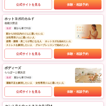
公式サイトを見る
体験・相談予約
ホットヨガのカルド
相模大野店
ヨガ
駅から車で11分
駅から5分以内のジムに通いたい人
女性専用ジムに通いたい人
姿勢・腰痛・肩こりが気になる人
ホットヨガを始めたい人
ストレスを解消したい人
グループレッスンで始めたい人
公式サイトを見る
体験・相談予約
ボディーズ
ららぽーと横浜店
ヨガ
駅から車で14分
運動不足を解消したい人
女性専用ジムに通いたい人
公式サイトを見る
体験・相談予約
セントラルウェルネスクラブ24