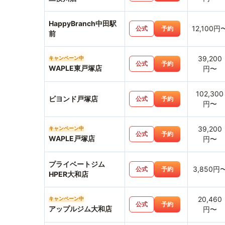
HappyBranch中田駅
12,100円
公式
予約
前
39,200
キャンペーン中
公式
予約
WAPLE東戸塚店
円〜
102,300
ビヨンド戸塚店
公式
予約
円〜
39,200
キャンペーン中
公式
予約
WAPLE戸塚店
円〜
プライベートジム
3,850円
公式
予約
HPER大和店
20,460
キャンペーン中
公式
予約
アップルジム大和店
円〜