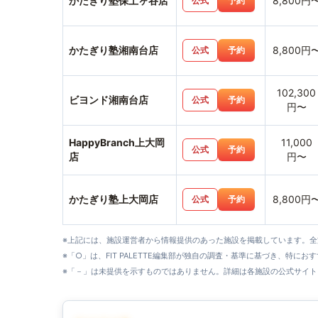
かたぎり塾保土ヶ谷店
8,800円
公式
予約
かたぎり塾湘南台店
8,800円
公式
予約
102,300
ビヨンド湘南台店
公式
予約
円〜
HappyBranch上大岡
11,000
公式
予約
店
円〜
かたぎり塾上大岡店
8,800円
公式
予約
※上記には、施設運営者から情報提供のあった施設を掲載しています。
※「○」は、FIT PALETTE編集部が独自の調査・基準に基づき、特にお
※「－」は未提供を示すものではありません。詳細は各施設の公式サイト