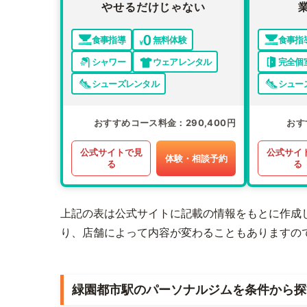
やせるだけじゃない
食事指導
無料体験
食事指
シャワー
ウェアレンタル
完全個
シューズレンタル
シュー
おすすめコース料金
290,400円
おす
公式サイトで見
公式サイ
体験・相談予約
る
る
上記の表は公式サイトに記載の情報をもとに作成
り、店舗によって内容が変わることもありますの
緑園都市駅のパーソナルジムを条件から探