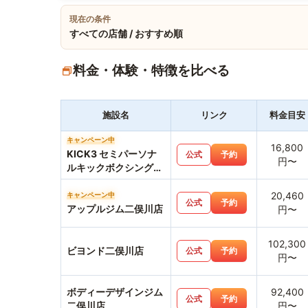
現在の条件
すべての店舗 / おすすめ順
料金・体験・特徴を比べる
施設名
リンク
料金目安
キャンペーン中
16,800
KICK3 セミパーソナ
公式
予約
円〜
ルキックボクシングジ
ム二俣川店
20,460
キャンペーン中
公式
予約
アップルジム二俣川店
円〜
102,300
ビヨンド二俣川店
公式
予約
円〜
ボディーデザインジム
92,400
公式
予約
二俣川店
円〜