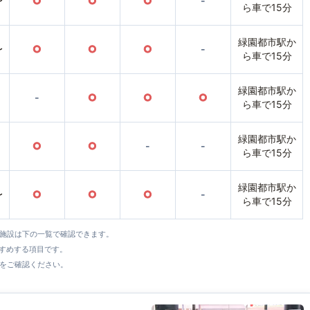
〜
○
○
○
-
ら車で15分
緑園都市駅か
〜
○
○
○
-
ら車で15分
緑園都市駅か
-
○
○
○
ら車で15分
緑園都市駅か
○
○
-
-
ら車で15分
緑園都市駅か
〜
○
○
○
-
ら車で15分
全施設は下の一覧で確認できます。
すすめする項目です。
をご確認ください。