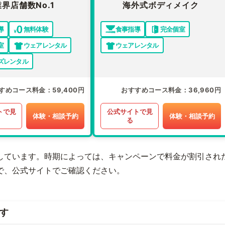
業界店舗数No.1
海外式ボディメイク
導
無料体験
食事指導
完全個室
室
ウェアレンタル
ウェアレンタル
ズレンタル
すめコース料金
59,400円
おすすめコース料金
36,960円
トで見
公式サイトで見
体験・相談予約
体験・相談予約
る
しています。時期によっては、キャンペーンで料金が割引され
で、公式サイトでご確認ください。
す