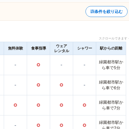
条件を絞り込む
スクロールできます 
ウェア
無料体験
食事指導
シャワー
駅からの距離
レンタル
緑園都市駅か
-
○
-
-
ら車で5分
緑園都市駅か
-
○
○
-
ら車で6分
緑園都市駅か
○
○
○
○
ら車で7分
緑園都市駅か
-
○
○
○
ら車で7分