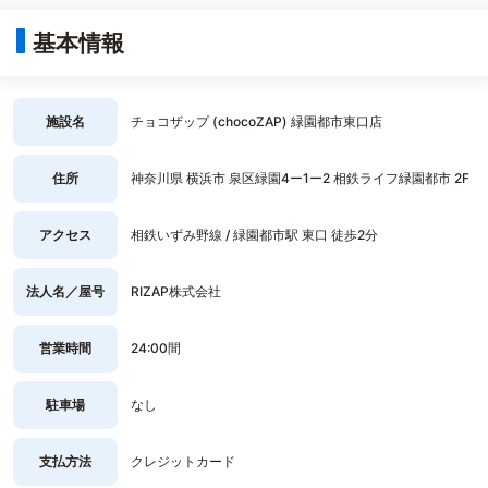
基本情報
施設名
チョコザップ (chocoZAP) 緑園都市東口店
住所
神奈川県 横浜市 泉区緑園4ー1ー2 相鉄ライフ緑園都市 2F
アクセス
相鉄いずみ野線 / 緑園都市駅 東口 徒歩2分
法人名／屋号
RIZAP株式会社
営業時間
24:00間
駐車場
なし
支払方法
クレジットカード