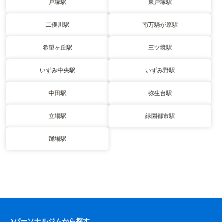
戸塚駅
東戸塚駅
二俣川駅
南万騎が原駅
希望ヶ丘駅
三ツ境駅
いずみ中央駅
いずみ野駅
中田駅
弥生台駅
立場駅
緑園都市駅
踊場駅
パーソナルジムから探す