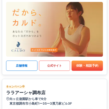
体験・相談予約
店舗情報
公式サイト
キャンペーン中
ララアーシャ調布店
向ヶ丘遊園駅から車で9分
東京都調布市小島町1ー35ー3濱乃家ビル3F