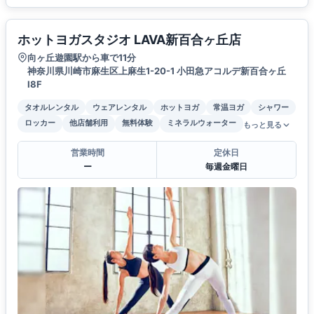
ホットヨガスタジオ LAVA新百合ヶ丘店
向ヶ丘遊園駅から車で11分
神奈川県川崎市麻生区上麻生1-20-1 小田急アコルデ新百合ヶ丘
Ⅰ8F
タオルレンタル
ウェアレンタル
ホットヨガ
常温ヨガ
シャワー
ロッカー
他店舗利用
無料体験
ミネラルウォーター
もっと見る
営業時間
定休日
ー
毎週金曜日