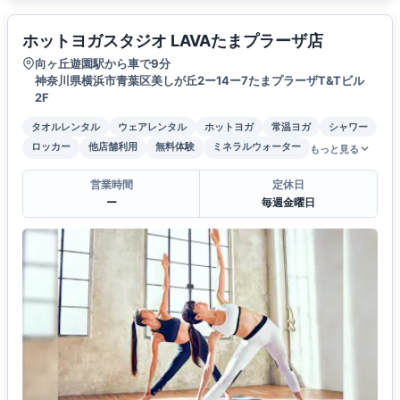
ホットヨガスタジオ LAVAたまプラーザ店
向ヶ丘遊園駅から車で9分
神奈川県横浜市青葉区美しが丘2ー14ー7たまプラーザT&Tビル
2F
タオルレンタル
ウェアレンタル
ホットヨガ
常温ヨガ
シャワー
ロッカー
他店舗利用
無料体験
ミネラルウォーター
もっと見る
営業時間
定休日
ー
毎週金曜日