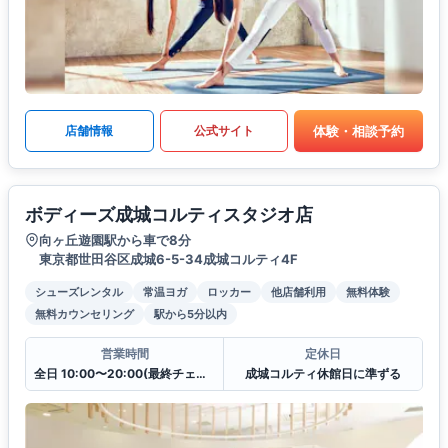
体験・相談予約
店舗情報
公式サイト
ボディーズ成城コルティスタジオ店
向ヶ丘遊園駅から車で8分
東京都世田谷区成城6-5-34成城コルティ4F
シューズレンタル
常温ヨガ
ロッカー
他店舗利用
無料体験
無料カウンセリング
駅から5分以内
営業時間
定休日
全日 10:00〜20:00(最終チェックイン19:30)
成城コルティ休館日に準ずる