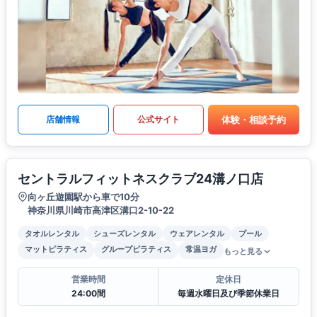
体験・相談予約
店舗情報
公式サイト
セントラルフィットネスクラブ24溝ノ口店
向ヶ丘遊園駅から車で10分
神奈川県川崎市高津区溝口2-10-22
タオルレンタル
シューズレンタル
ウェアレンタル
プール
マットピラティス
グループピラティス
常温ヨガ
もっと見る
営業時間
定休日
24:00間
毎週水曜日及び季節休業日