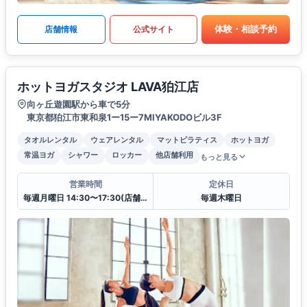
体験・相談予約
店舗情報
公式サイト
ホットヨガスタジオ LAVA狛江店
向ヶ丘遊園駅から車で5分
東京都狛江市東和泉1ー15ー7MIYAKODOビル3F
タオルレンタル
ウェアレンタル
マットピラティス
ホットヨガ
常温ヨガ
シャワー
ロッカー
他店舗利用
もっと見る
営業時間
定休日
毎週月曜日 14:30〜17:30(店舗クローズ)
毎週木曜日