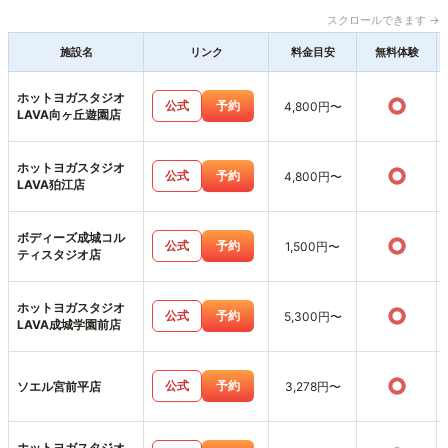
スクロールできます →
施設名
リンク
料金目安
無料体験
ホットヨガスタジオ
○
公式
予約
4,800円〜
LAVA向ヶ丘遊園店
ホットヨガスタジオ
○
公式
予約
4,800円〜
LAVA狛江店
ボディーズ成城コル
○
公式
予約
1,500円〜
ティスタジオ店
ホットヨガスタジオ
○
公式
予約
5,300円〜
LAVA成城学園前店
○
公式
予約
ソエル宮前平店
3,278円〜
ホットヨガスタジオ