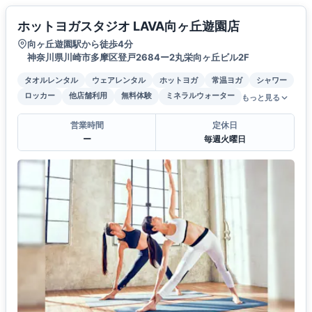
ホットヨガスタジオ LAVA向ヶ丘遊園店
向ヶ丘遊園駅から徒歩4分
神奈川県川崎市多摩区登戸2684ー2丸栄向ヶ丘ビル2F
タオルレンタル
ウェアレンタル
ホットヨガ
常温ヨガ
シャワー
ロッカー
他店舗利用
無料体験
ミネラルウォーター
もっと見る
営業時間
定休日
ー
毎週火曜日