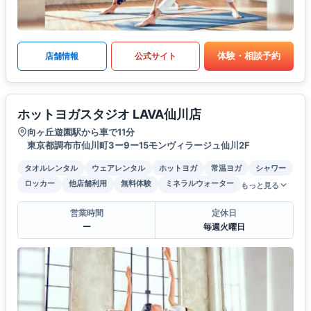
体験・相談予約
店舗情報
公式サイト
ホットヨガスタジオ LAVA仙川店
向ヶ丘遊園駅から車で11分
東京都調布市仙川町3ー9ー15モンヴィラージュ仙川2F
タオルレンタル
ウェアレンタル
ホットヨガ
常温ヨガ
シャワー
ロッカー
他店舗利用
無料体験
ミネラルウォーター
もっと見る
営業時間
定休日
ー
毎週火曜日