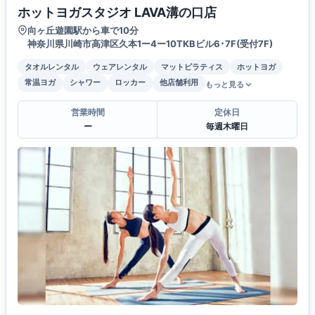
ホットヨガスタジオ LAVA溝の口店
向ヶ丘遊園駅から車で10分
神奈川県川崎市高津区久本1ー4ー10TKBビル6･7F(受付7F)
タオルレンタル
ウェアレンタル
マットピラティス
ホットヨガ
常温ヨガ
シャワー
ロッカー
他店舗利用
もっと見る
営業時間
定休日
ー
毎週木曜日