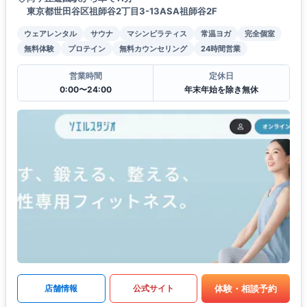
東京都世田谷区祖師谷2丁目3-13ASA祖師谷2F
ウェアレンタル
サウナ
マシンピラティス
常温ヨガ
完全個室
無料体験
プロテイン
無料カウンセリング
24時間営業
営業時間
定休日
0:00〜24:00
年末年始を除き無休
体験・相談予約
店舗情報
公式サイト