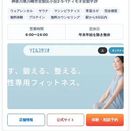
神奈川県川崎市宮前区小台2-5-1ティモネ宮前平2F
ウェアレンタル
サウナ
マシンピラティス
常温ヨガ
完全個室
無料体験
プロテイン
無料カウンセリング
駅から5分以内
営業時間
定休日
6:00〜24:00
年末年始を除き無休
体験・相談予約
店舗情報
公式サイト