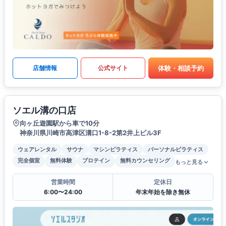
体験・相談予約
店舗情報
公式サイト
ソエル溝の口店
向ヶ丘遊園駅から車で10分
神奈川県川崎市高津区溝口1-8-2第2井上ビル3F
ウェアレンタル
サウナ
マシンピラティス
パーソナルピラティス
完全個室
無料体験
プロテイン
無料カウンセリング
もっと見る
営業時間
定休日
6:00〜24:00
年末年始を除き無休