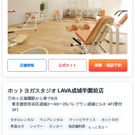
体験・相談予約
店舗情報
公式サイト
ホットヨガスタジオ LAVA成城学園前店
向ヶ丘遊園駅から車で8分
東京都世田谷区成城2ー40ー25パレブラン成城ビル3･4F(受付
3F)
タオルレンタル
ウェアレンタル
マットピラティス
ホットヨガ
常温ヨガ
シャワー
ロッカー
他店舗利用
もっと見る