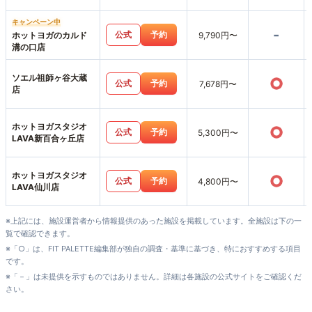
キャンペーン中
-
公式
予約
ホットヨガのカルド
9,790円〜
溝の口店
ソエル祖師ヶ谷大蔵
○
公式
予約
7,678円〜
店
ホットヨガスタジオ
○
公式
予約
5,300円〜
LAVA新百合ヶ丘店
ホットヨガスタジオ
○
公式
予約
4,800円〜
LAVA仙川店
※上記には、施設運営者から情報提供のあった施設を掲載しています。全施設は下の一
覧で確認できます。
※「○」は、FIT PALETTE編集部が独自の調査・基準に基づき、特におすすめする項目
です。
※「－」は未提供を示すものではありません。詳細は各施設の公式サイトをご確認くだ
さい。