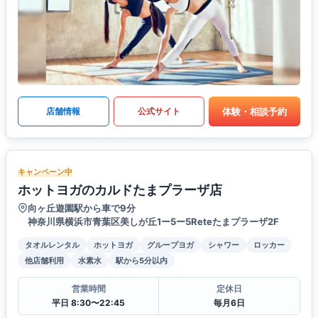
体験・相談予約
店舗情報
公式サイト
キャンペーン中
ホットヨガのカルドたまプラーザ店
向ヶ丘遊園駅から車で9分
神奈川県横浜市青葉区美しが丘1ー5ー5Reteたまプラーザ2F
タオルレンタル
ホットヨガ
グループヨガ
シャワー
ロッカー
他店舗利用
水素水
駅から5分以内
営業時間
定休日
平日 8:30〜22:45
毎月6日