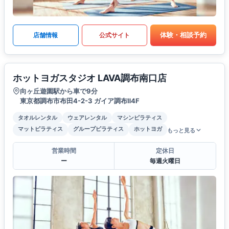
体験・相談予約
店舗情報
公式サイト
ホットヨガスタジオ LAVA調布南口店
向ヶ丘遊園駅から車で9分
東京都調布市布田4-2-3 ガイア調布Ⅱ4F
タオルレンタル
ウェアレンタル
マシンピラティス
マットピラティス
グループピラティス
ホットヨガ
もっと見る
営業時間
定休日
ー
毎週火曜日