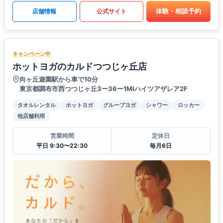
体験・相談予約
店舗情報
公式サイト
キャンペーン中
ホットヨガのカルドつつじヶ丘店
向ヶ丘遊園駅から車で10分
東京都調布市西つつじヶ丘3ー36ー1MIハイツアザレア2F
タオルレンタル
ホットヨガ
グループヨガ
シャワー
ロッカー
他店舗利用
営業時間
定休日
平日 9:30〜22:30
毎月6日