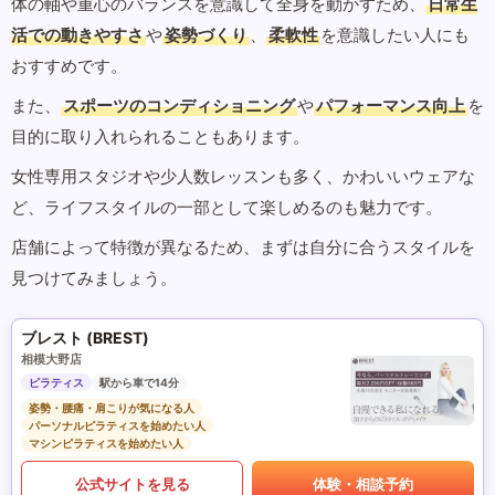
体の軸や重心のバランスを意識して全身を動かすため、
日常生
活での動きやすさ
や
姿勢づくり
、
柔軟性
を意識したい人にも
おすすめです。
また、
スポーツのコンディショニング
や
パフォーマンス向上
を
目的に取り入れられることもあります。
女性専用スタジオや少人数レッスンも多く、かわいいウェアな
ど、ライフスタイルの一部として楽しめるのも魅力です。
店舗によって特徴が異なるため、まずは自分に合うスタイルを
見つけてみましょう。
ブレスト (BREST)
相模大野店
ピラティス
駅から車で14分
姿勢・腰痛・肩こりが気になる人
パーソナルピラティスを始めたい人
マシンピラティスを始めたい人
公式サイトを見る
体験・相談予約