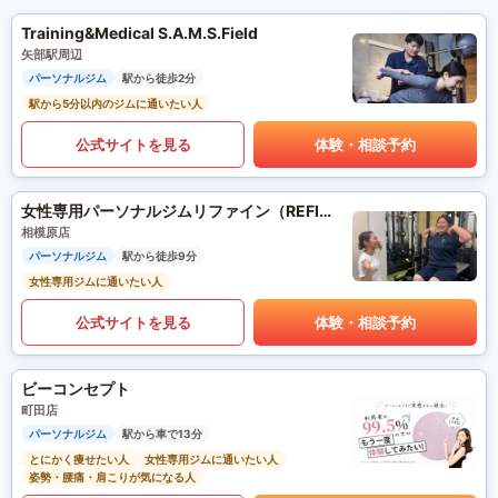
Training&Medical S.A.M.S.Field
矢部駅周辺
パーソナルジム
駅から徒歩2分
駅から5分以内のジムに通いたい人
公式サイトを見る
体験・相談予約
女性専用パーソナルジムリファイン（REFINE）
相模原店
パーソナルジム
駅から徒歩9分
女性専用ジムに通いたい人
公式サイトを見る
体験・相談予約
ビーコンセプト
町田店
パーソナルジム
駅から車で13分
とにかく痩せたい人
女性専用ジムに通いたい人
姿勢・腰痛・肩こりが気になる人