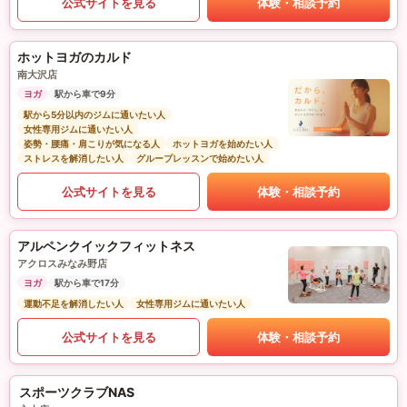
公式サイトを見る
体験・相談予約
ホットヨガのカルド
南大沢店
ヨガ
駅から車で9分
駅から5分以内のジムに通いたい人
女性専用ジムに通いたい人
姿勢・腰痛・肩こりが気になる人
ホットヨガを始めたい人
ストレスを解消したい人
グループレッスンで始めたい人
公式サイトを見る
体験・相談予約
アルペンクイックフィットネス
アクロスみなみ野店
ヨガ
駅から車で17分
運動不足を解消したい人
女性専用ジムに通いたい人
公式サイトを見る
体験・相談予約
スポーツクラブNAS