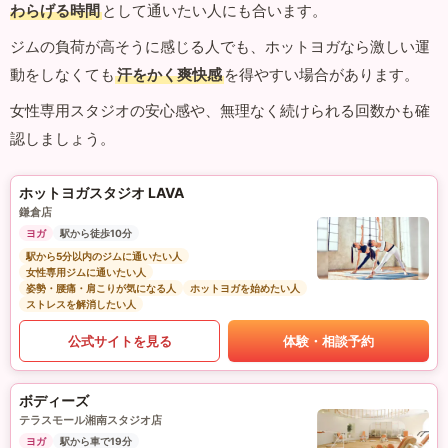
わらげる時間
として通いたい人にも合います。
ジムの負荷が高そうに感じる人でも、ホットヨガなら激しい運
動をしなくても
汗をかく爽快感
を得やすい場合があります。
女性専用スタジオの安心感や、無理なく続けられる回数かも確
認しましょう。
ホットヨガスタジオ LAVA
鎌倉店
ヨガ
駅から徒歩10分
駅から5分以内のジムに通いたい人
女性専用ジムに通いたい人
姿勢・腰痛・肩こりが気になる人
ホットヨガを始めたい人
ストレスを解消したい人
公式サイトを見る
体験・相談予約
ボディーズ
テラスモール湘南スタジオ店
ヨガ
駅から車で19分