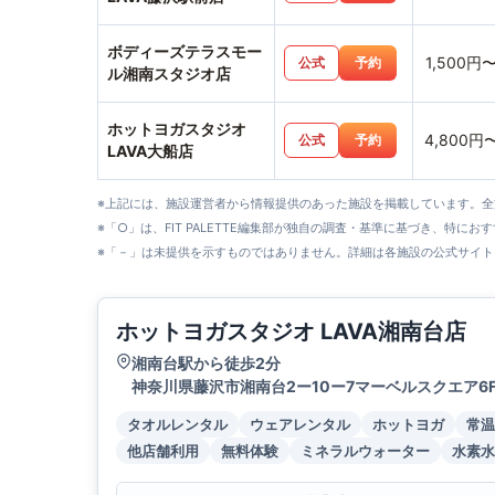
ボディーズテラスモー
1,500円
公式
予約
ル湘南スタジオ店
ホットヨガスタジオ
4,800円
公式
予約
LAVA大船店
※上記には、施設運営者から情報提供のあった施設を掲載しています。
※「○」は、FIT PALETTE編集部が独自の調査・基準に基づき、特にお
※「－」は未提供を示すものではありません。詳細は各施設の公式サイト
ホットヨガスタジオ LAVA湘南台店
湘南台駅から徒歩2分
神奈川県藤沢市湘南台2ー10ー7マーベルスクエア6
タオルレンタル
ウェアレンタル
ホットヨガ
常温
他店舗利用
無料体験
ミネラルウォーター
水素水