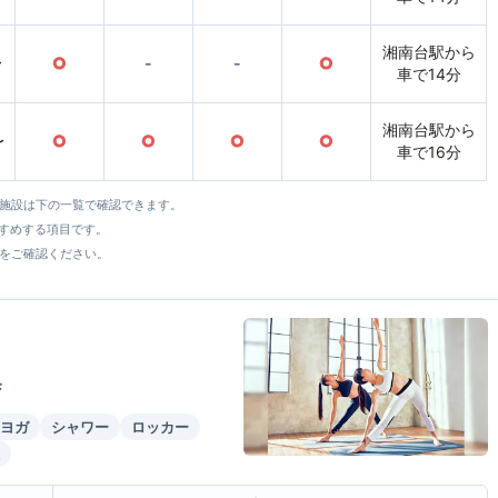
湘南台駅から
〜
○
-
-
○
車で14分
湘南台駅から
〜
○
○
○
○
車で16分
全施設は下の一覧で確認できます。
すすめする項目です。
をご確認ください。
F
ヨガ
シャワー
ロッカー