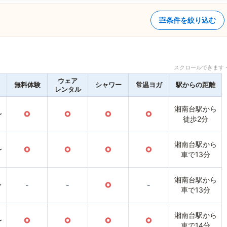
条件を絞り込む
スクロールできます 
ウェア
無料体験
シャワー
常温ヨガ
駅からの距離
レンタル
湘南台駅から
〜
○
○
○
○
徒歩2分
湘南台駅から
〜
○
○
○
○
車で13分
湘南台駅から
〜
-
-
○
-
車で13分
湘南台駅から
〜
○
○
○
○
車で14分