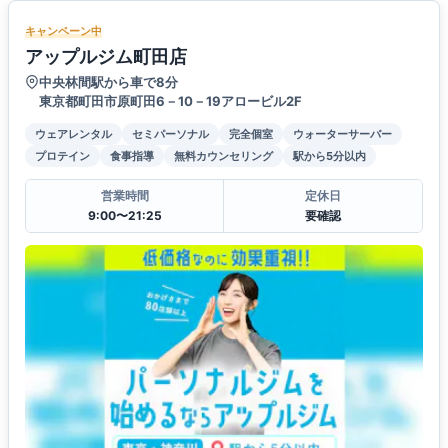
キャンペーン中
アップルジム町田店
中央林間駅から車で8分
東京都町田市原町田6－10－19アロービル2F
ウェアレンタル
セミパーソナル
完全個室
ウォーターサーバー
プロテイン
食事指導
無料カウンセリング
駅から5分以内
営業時間
定休日
9:00〜21:25
要確認