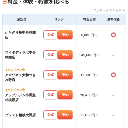
料金・体験・特徴を比べる
スクロールできます →
施設名
リンク
料金目安
無料体験
かたぎり塾中央林間
○
公式
予約
8,800円〜
店
マイボディラボ中央
-
公式
予約
149,600円〜
林間店
キャンペーン中
○
公式
予約
アマゾネス大和つき
11,000円〜
み野店
キャンペーン中
-
公式
予約
アップルジム小田急
20,460円〜
相模原店
-
公式
予約
ブレスト相模大野店
25,080円〜