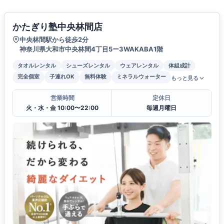
かたぎり塾中央林間店
中央林間駅から徒歩2分
神奈川県大和市中央林間4丁目5ー3WAKABA1階
タオルレンタル
シューズレンタル
ウェアレンタル
体組成計
完全個室
子連れOK
無料体験
ミネラルウォーター
もっと見る
営業時間
定休日
火・水・金 10:00〜22:00
毎週月曜日