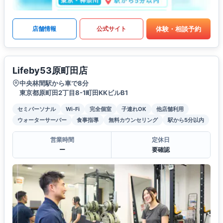
体験・相談予約
店舗情報
公式サイト
Lifeby53原町田店
中央林間駅から車で8分
東京都原町田2丁目8-1町田KKビルB1
セミパーソナル
Wi-Fi
完全個室
子連れOK
他店舗利用
ウォーターサーバー
食事指導
無料カウンセリング
駅から5分以内
営業時間
定休日
ー
要確認