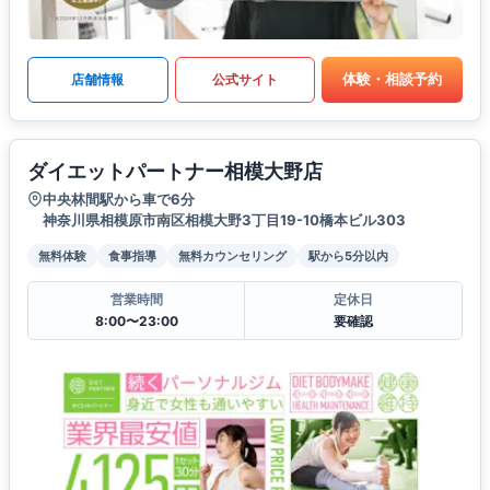
体験・相談予約
店舗情報
公式サイト
ダイエットパートナー相模大野店
中央林間駅から車で6分
神奈川県相模原市南区相模大野3丁目19-10橋本ビル303
無料体験
食事指導
無料カウンセリング
駅から5分以内
営業時間
定休日
8:00〜23:00
要確認