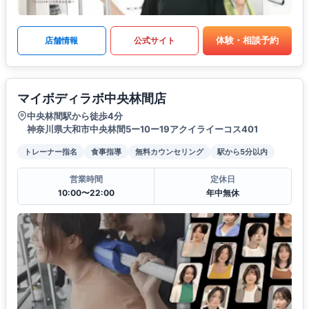
体験・相談予約
店舗情報
公式サイト
マイボディラボ中央林間店
中央林間駅から徒歩4分
神奈川県大和市中央林間5ー10ー19アクイライーコス401
トレーナー指名
食事指導
無料カウンセリング
駅から5分以内
営業時間
定休日
10:00〜22:00
年中無休