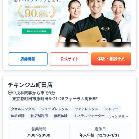
体験・相談予約
店舗情報
公式サイト
チキンジム町田店
中央林間駅から車で8分
東京都町田市原町田6-21-26フォーラム町田5F
タオルレンタル
シューズレンタル
ウェアレンタル
シャワー
体組成計
他店舗利用
無料体験
ミネラルウォーター
もっと見る
営業時間
定休日
7:00〜23:00
年末年始（12/30~1/3）