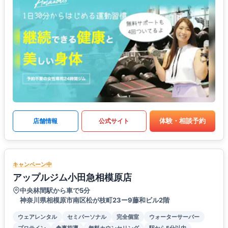
体験・相談予約
店舗情報
公式サイト
キャンペーン中
アップルジム小田急相模原店
中央林間駅から車で5分
神奈川県相模原市南区松が枝町23ー9藤和ビル2階
ウェアレンタル
セミパーソナル
完全個室
ウォーターサーバー
プロテイン
食事指導
無料カウンセリング
駅から5分以内