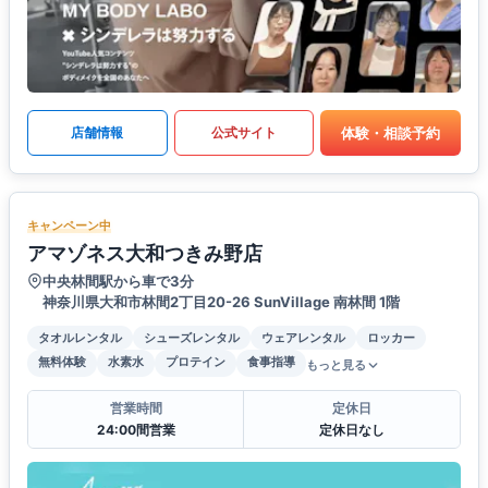
体験・相談予約
店舗情報
公式サイト
キャンペーン中
アマゾネス大和つきみ野店
中央林間駅から車で3分
神奈川県大和市林間2丁目20-26 SunVillage 南林間 1階
タオルレンタル
シューズレンタル
ウェアレンタル
ロッカー
無料体験
水素水
プロテイン
食事指導
もっと見る
営業時間
定休日
24:00間営業
定休日なし