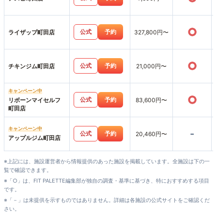
○
公式
予約
ライザップ町田店
327,800円〜
○
公式
予約
チキンジム町田店
21,000円〜
キャンペーン中
○
公式
予約
リボーンマイセルフ
83,600円〜
町田店
キャンペーン中
-
公式
予約
20,460円〜
アップルジム町田店
※上記には、施設運営者から情報提供のあった施設を掲載しています。全施設は下の一
覧で確認できます。
※「○」は、FIT PALETTE編集部が独自の調査・基準に基づき、特におすすめする項目
です。
※「－」は未提供を示すものではありません。詳細は各施設の公式サイトをご確認くだ
さい。