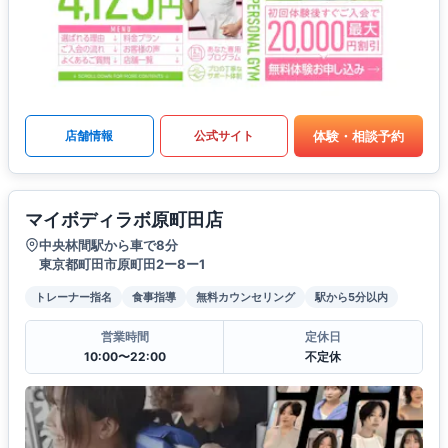
体験・相談予約
店舗情報
公式サイト
マイボディラボ原町田店
中央林間駅から車で8分
東京都町田市原町田2ー8ー1
トレーナー指名
食事指導
無料カウンセリング
駅から5分以内
営業時間
定休日
10:00〜22:00
不定休