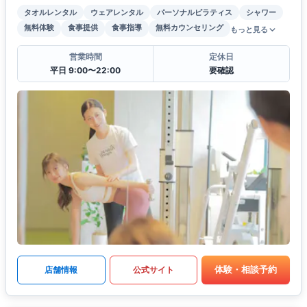
タオルレンタル
ウェアレンタル
パーソナルピラティス
シャワー
無料体験
食事提供
食事指導
無料カウンセリング
もっと見る
営業時間
定休日
平日 9:00〜22:00
要確認
体験・相談予約
店舗情報
公式サイト