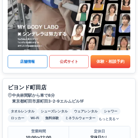
体験・相談予約
店舗情報
公式サイト
ビヨンド町田店
中央林間駅から車で8分
東京都町田市原町田3-2-9エルムビル1F
タオルレンタル
シューズレンタル
ウェアレンタル
シャワー
ロッカー
Wi-Fi
無料体験
ミネラルウォーター
もっと見る
営業時間
定休日
10:00〜22:00
定休日なし