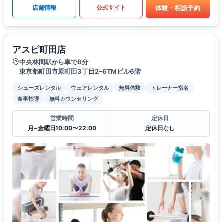
体験・相談予約
店舗情報
公式サイト
アスピ町田店
中央林間駅から車で8分
東京都町田市原町田3丁目2–6TMビル6階
シューズレンタル
ウェアレンタル
無料体験
トレーナー指名
食事指導
無料カウンセリング
営業時間
定休日
月~金曜日10:00〜22:00
定休日なし