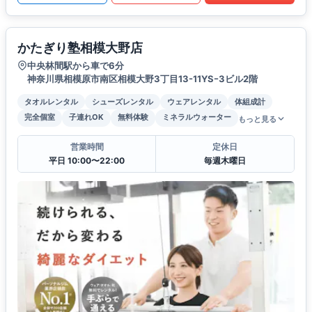
かたぎり塾相模大野店
中央林間駅から車で6分
神奈川県相模原市南区相模大野3丁目13-11YSｰ3ビル2階
タオルレンタル
シューズレンタル
ウェアレンタル
体組成計
完全個室
子連れOK
無料体験
ミネラルウォーター
もっと見る
営業時間
定休日
平日 10:00〜22:00
毎週木曜日