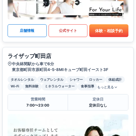
体験・相談予約
店舗情報
公式サイト
ライザップ町田店
中央林間駅から車で8分
東京都町田市原町田4-5-8MIキューブ町田イースト3F
タオルレンタル
ウェアレンタル
シャワー
ロッカー
体組成計
Wi-Fi
無料体験
ミネラルウォーター
食事指導
もっと見る
営業時間
定休日
7:00〜23:00
定休日なし