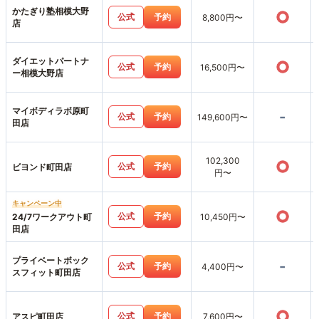
かたぎり塾相模大野
○
公式
予約
8,800円〜
店
ダイエットパートナ
○
公式
予約
16,500円〜
ー相模大野店
マイボディラボ原町
-
公式
予約
149,600円〜
田店
102,300
○
公式
予約
ビヨンド町田店
円〜
キャンペーン中
○
公式
予約
24/7ワークアウト町
10,450円〜
田店
プライベートボック
-
公式
予約
4,400円〜
スフィット町田店
○
公式
予約
アスピ町田店
7,600円〜