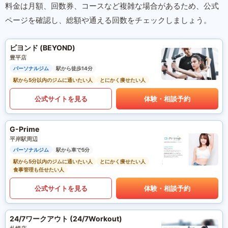
料金は月額、回数券、コースなど複雑な場合があるため、公式
ページを確認し、総額や通える回数をチェックしましょう。
ビヨンド (BEYOND)
豊平店
パーソナルジム
駅から徒歩14分
駅から5分以内のジムに通いたい人
とにかく痩せたい人
公式サイトを見る
体験・相談予約
G-Prime
平岸駅周辺
パーソナルジム
駅から車で5分
駅から5分以内のジムに通いたい人
とにかく痩せたい人
食事管理も任せたい人
公式サイトを見る
体験・相談予約
24/7ワークアウト (24/7Workout)