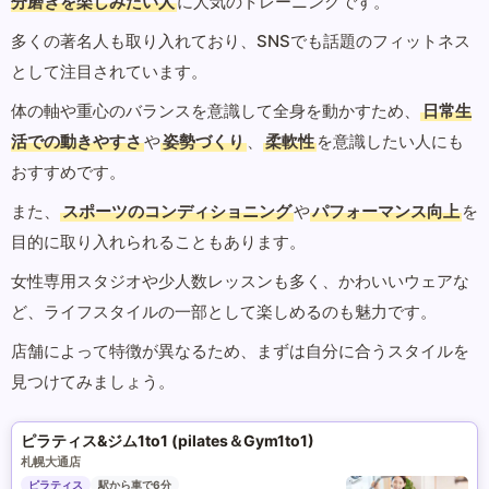
分磨きを楽しみたい人
に人気のトレーニングです。
多くの著名人も取り入れており、SNSでも話題のフィットネス
として注目されています。
体の軸や重心のバランスを意識して全身を動かすため、
日常生
活での動きやすさ
や
姿勢づくり
、
柔軟性
を意識したい人にも
おすすめです。
また、
スポーツのコンディショニング
や
パフォーマンス向上
を
目的に取り入れられることもあります。
女性専用スタジオや少人数レッスンも多く、かわいいウェアな
ど、ライフスタイルの一部として楽しめるのも魅力です。
店舗によって特徴が異なるため、まずは自分に合うスタイルを
見つけてみましょう。
ピラティス&ジム1to1 (pilates＆Gym1to1)
札幌大通店
ピラティス
駅から車で6分