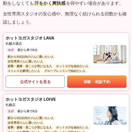
動をしなくても
汗をかく爽快感
を得やすい場合があります。
女性専用スタジオの安心感や、無理なく続けられる回数かも確
認しましょう。
ホットヨガスタジオ LAVA
札幌大通店
ヨガ
駅から車で6分
駅から5分以内のジムに通いたい人
女性専用ジムに通いたい人
姿勢・腰痛・肩こりが気になる人
ホットヨガを始めたい人
ストレスを解消したい人
グループレッスンで始めたい人
公式サイトを見る
体験・相談予約
ホットヨガスタジオ LOIVE
札幌店
ヨガ
駅から車で8分
駅から5分以内のジムに通いたい人
女性専用ジムに通いたい人
姿勢・腰痛・肩こりが気になる人
ホットヨガを始めたい人