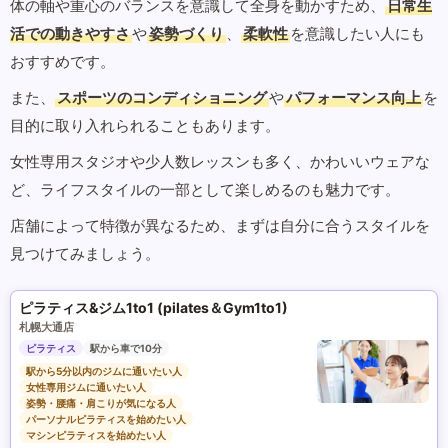
体の軸や重心のバランスを意識して全身を動かすため、
日常生
活での動きやすさ
や
姿勢づくり
、
柔軟性
を意識したい人にも
おすすめです。
また、
スポーツのコンディショニング
や
パフォーマンス向上
を
目的に取り入れられることもあります。
女性専用スタジオや少人数レッスンも多く、かわいいウェアな
ど、ライフスタイルの一部として楽しめるのも魅力です。
店舗によって特徴が異なるため、まずは自分に合うスタイルを
見つけてみましょう。
ピラティス&ジム1to1 (pilates＆Gym1to1)
札幌大通店
ピラティス
駅から車で10分
駅から5分以内のジムに通いたい人
女性専用ジムに通いたい人
姿勢・腰痛・肩こりが気になる人
パーソナルピラティスを始めたい人
マシンピラティスを始めたい人