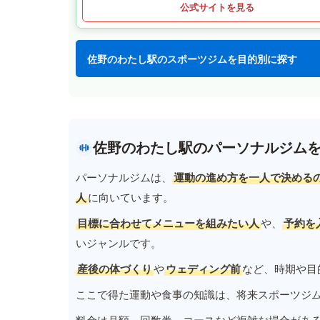
公式サイトを見る
佐野のわたし駅のスポーツジムを目的別に探す
佐野のわたし駅のパーソナルジム
パーソナルジムは、
運動の進め方を一人で決める
人
に向いています。
目標に合わせてメニューを組みたい人
や、
予約を
いジャンルです。
産後の体づくり
や
ウェディング前
など、時期や目
ここで得た運動や食事の知識は、将来スポーツジ