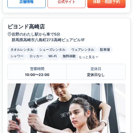
体験・相談予約
店舗情報
公式サイト
ビヨンド高崎店
佐野のわたし駅から車で5分
群馬県高崎市八島町273高崎ピュアビル1F
タオルレンタル
シューズレンタル
ウェアレンタル
駐車場
シャワー
ロッカー
Wi-Fi
無料体験
もっと見る
営業時間
定休日
10:00〜22:00
定休日なし