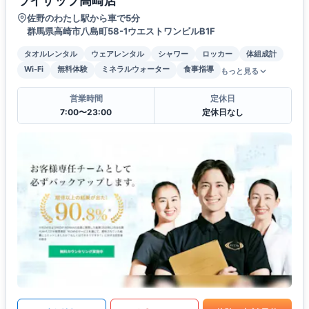
ライザップ高崎店
佐野のわたし駅から車で5分
群馬県高崎市八島町58-1ウエストワンビルB1F
タオルレンタル
ウェアレンタル
シャワー
ロッカー
体組成計
Wi-Fi
無料体験
ミネラルウォーター
食事指導
もっと見る
営業時間
定休日
7:00〜23:00
定休日なし