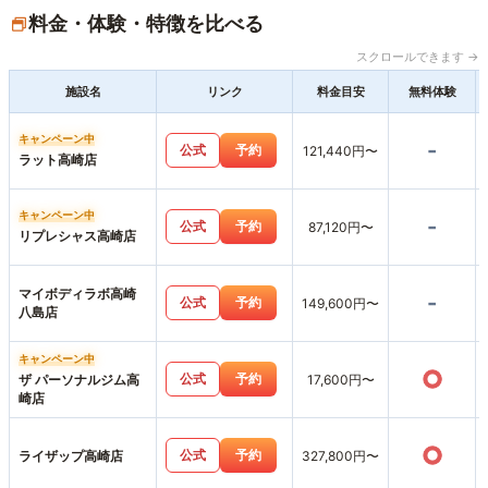
料金・体験・特徴を比べる
スクロールできます →
施設名
リンク
料金目安
無料体験
キャンペーン中
-
公式
予約
121,440円〜
ラット高崎店
キャンペーン中
-
公式
予約
87,120円〜
リプレシャス高崎店
マイボディラボ高崎
-
公式
予約
149,600円〜
八島店
キャンペーン中
○
公式
予約
ザ パーソナルジム高
17,600円〜
崎店
○
公式
予約
ライザップ高崎店
327,800円〜