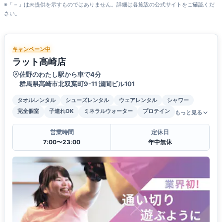
※「－」は未提供を示すものではありません。詳細は各施設の公式サイトをご確認くだ
さい。
キャンペーン中
ラット高崎店
佐野のわたし駅から車で4分
群馬県高崎市北双葉町9-11 瀬間ビル101
タオルレンタル
シューズレンタル
ウェアレンタル
シャワー
完全個室
子連れOK
ミネラルウォーター
プロテイン
もっと見る
営業時間
定休日
7:00〜23:00
年中無休