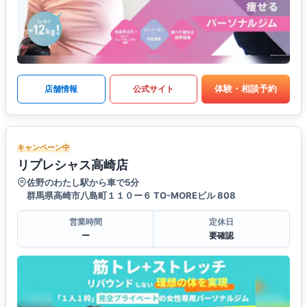
体験・相談予約
店舗情報
公式サイト
キャンペーン中
リプレシャス高崎店
佐野のわたし駅から車で5分
群馬県高崎市八島町１１０ー６ TO-MOREビル 808
営業時間
定休日
ー
要確認