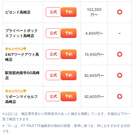
102,300
○
公式
予約
ビヨンド高崎店
円〜
プライベートボック
-
公式
予約
4,400円〜
スフィット高崎店
キャンペーン中
○
公式
予約
24/7ワークアウト高
10,450円〜
崎店
駅前筋肉留学GO高崎
○
公式
予約
92,400円〜
店
キャンペーン中
○
公式
予約
リボーンマイセルフ
92,400円〜
高崎店
※上記には、施設運営者から情報提供のあった施設を掲載しています。全施設は下の一
覧で確認できます。
※「○」は、FIT PALETTE編集部が独自の調査・基準に基づき、特におすすめする項目
です。