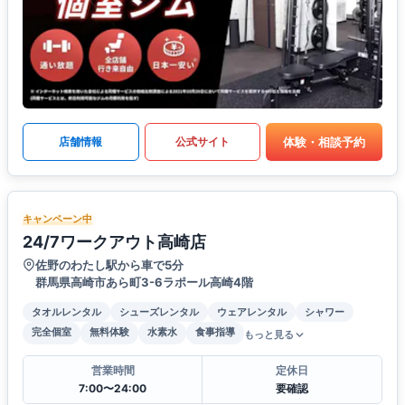
体験・相談予約
店舗情報
公式サイト
キャンペーン中
24/7ワークアウト高崎店
佐野のわたし駅から車で5分
群馬県高崎市あら町3-6ラポール高崎4階
タオルレンタル
シューズレンタル
ウェアレンタル
シャワー
完全個室
無料体験
水素水
食事指導
もっと見る
営業時間
定休日
7:00〜24:00
要確認