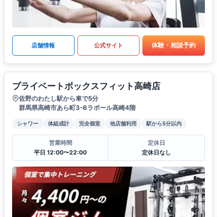
体験・相談予約
店舗情報
公式サイト
プライベートボックスフィット高崎店
佐野のわたし駅から車で5分
群馬県高崎市あら町3-6ラポール高崎4階
シャワー
体組成計
完全個室
他店舗利用
駅から5分以内
営業時間
定休日
平日 12:00〜22:00
定休日なし