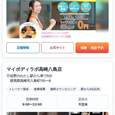
体験・相談予約
店舗情報
公式サイト
マイボディラボ高崎八島店
佐野のわたし駅から車で5分
群馬県高崎市八島町110ー6
トレーナー指名
食事指導
無料カウンセリング
駅から5分以内
営業時間
定休日
9:00〜23:00
不定休