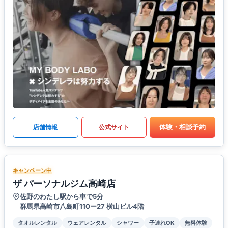
体験・相談予約
店舗情報
公式サイト
キャンペーン中
ザ パーソナルジム高崎店
佐野のわたし駅から車で5分
群馬県高崎市八島町110ー27 横山ビル4階
タオルレンタル
ウェアレンタル
シャワー
子連れOK
無料体験