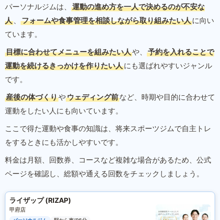
パーソナルジムは、
運動の進め方を一人で決めるのが不安な
人
、
フォームや食事管理を相談しながら取り組みたい人
に向い
ています。
目標に合わせてメニューを組みたい人
や、
予約を入れることで
運動を続けるきっかけを作りたい人
にも選ばれやすいジャンル
です。
産後の体づくり
や
ウェディング前
など、時期や目的に合わせて
運動をしたい人にも向いています。
ここで得た運動や食事の知識は、将来スポーツジムで自主トレ
をするときにも活かしやすいです。
料金は月額、回数券、コースなど複雑な場合があるため、公式
ページを確認し、総額や通える回数をチェックしましょう。
ライザップ (RIZAP)
甲府店