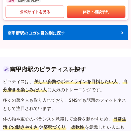
ヨガ
駅から車で12分
公式サイトを見る
体験・相談予約
南甲府駅のヨガを目的別に探す
南甲府駅のピラティスを探す
ピラティスは、
美しい姿勢やボディラインを目指したい人
、
自
分磨きを楽しみたい人
に人気のトレーニングです。
多くの著名人も取り入れており、SNSでも話題のフィットネス
として注目されています。
体の軸や重心のバランスを意識して全身を動かすため、
日常生
活での動きやすさ
や
姿勢づくり
、
柔軟性
を意識したい人にも