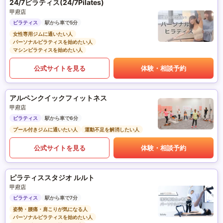
24/7ピラティス(24/7Pilates)
甲府店
ピラティス
駅から車で5分
女性専用ジムに通いたい人
パーソナルピラティスを始めたい人
マシンピラティスを始めたい人
公式サイトを見る
体験・相談予約
アルペンクイックフィットネス
甲府店
ピラティス
駅から車で6分
プール付きジムに通いたい人
運動不足を解消したい人
公式サイトを見る
体験・相談予約
ピラティススタジオ ルルト
甲府店
ピラティス
駅から車で7分
姿勢・腰痛・肩こりが気になる人
パーソナルピラティスを始めたい人