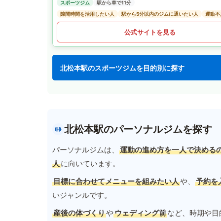
スポーツジム
駅から車で11分
隙間時間を活用したい人
駅から5分以内のジムに通いたい人
運動不
公式サイトを見る
北松本駅のスポーツジムを目的別に探す
北松本駅のパーソナルジムを探す
パーソナルジムは、
運動の進め方を一人で決める
人
に向いています。
目標に合わせてメニューを組みたい人
や、
予約を
いジャンルです。
産後の体づくり
や
ウェディング前
など、時期や目