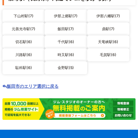
下山村駅(7)
伊那上郷駅(7)
伊那八幡駅(7)
元善光寺駅(7)
飯田駅(7)
鼎駅(7)
切石駅(6)
千代駅(6)
天竜峡駅(6)
川路駅(6)
時又駅(6)
毛賀駅(6)
駄科駅(6)
金野駅(5)
飯田市のエリア選択に戻る