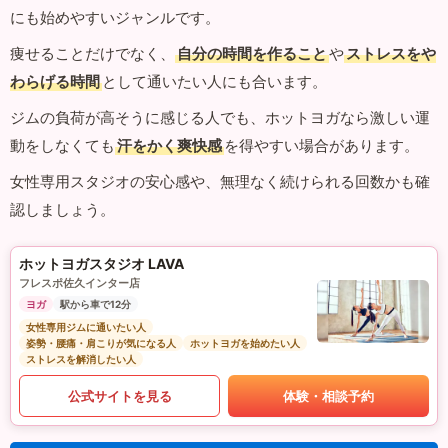
にも始めやすいジャンルです。
痩せることだけでなく、
自分の時間を作ること
や
ストレスをや
わらげる時間
として通いたい人にも合います。
ジムの負荷が高そうに感じる人でも、ホットヨガなら激しい運
動をしなくても
汗をかく爽快感
を得やすい場合があります。
女性専用スタジオの安心感や、無理なく続けられる回数かも確
認しましょう。
ホットヨガスタジオ LAVA
フレスポ佐久インター店
ヨガ
駅から車で12分
女性専用ジムに通いたい人
姿勢・腰痛・肩こりが気になる人
ホットヨガを始めたい人
ストレスを解消したい人
公式サイトを見る
体験・相談予約