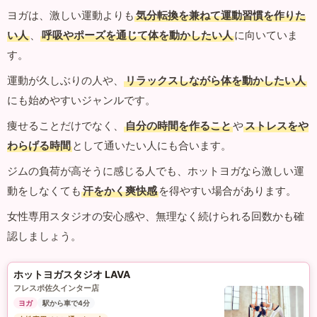
ヨガは、激しい運動よりも
気分転換を兼ねて運動習慣を作りた
い人
、
呼吸やポーズを通じて体を動かしたい人
に向いていま
す。
運動が久しぶりの人や、
リラックスしながら体を動かしたい人
にも始めやすいジャンルです。
痩せることだけでなく、
自分の時間を作ること
や
ストレスをや
わらげる時間
として通いたい人にも合います。
ジムの負荷が高そうに感じる人でも、ホットヨガなら激しい運
動をしなくても
汗をかく爽快感
を得やすい場合があります。
女性専用スタジオの安心感や、無理なく続けられる回数かも確
認しましょう。
ホットヨガスタジオ LAVA
フレスポ佐久インター店
ヨガ
駅から車で4分