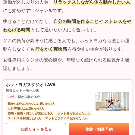
運動が久しぶりの人や、
リラックスしながら体を動かしたい人
にも始めやすいジャンルです。
痩せることだけでなく、
自分の時間を作ること
や
ストレスをや
わらげる時間
として通いたい人にも合います。
ジムの負荷が高そうに感じる人でも、ホットヨガなら激しい運
動をしなくても
汗をかく爽快感
を得やすい場合があります。
女性専用スタジオの安心感や、無理なく続けられる回数かも確
認しましょう。
ホットヨガスタジオ LAVA
熊谷ニットーモール店
ヨガ
駅から車で14分
駅から5分以内のジムに通いたい人
女性専用ジムに通いたい人
姿勢・腰痛・肩こりが気になる人
ホットヨガを始めたい人
ストレスを解消したい人
マットピラティスを始めたい人
公式サイトを見る
体験・相談予約