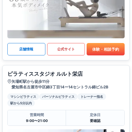
体験・相談予約
店舗情報
公式サイト
ピラティススタジオ ルルト栄店
矢場町駅から徒歩11分
愛知県名古屋市中区錦3丁目14ー14セントラル錦ビル2B
マシンピラティス
パーソナルピラティス
トレーナー指名
駅から5分以内
営業時間
定休日
9:00〜21:00
要確認