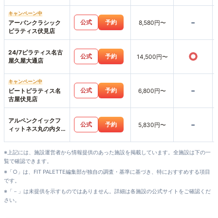
キャンペーン中
-
公式
予約
アーバンクラシック
8,580円〜
ピラティス伏見店
24/7ピラティス名古
○
公式
予約
14,500円〜
屋久屋大通店
キャンペーン中
-
公式
予約
ビートピラティス名
6,800円〜
古屋伏見店
アルペンクイックフ
-
公式
予約
5,830円〜
ィットネス丸の内タ
ワー店
※上記には、施設運営者から情報提供のあった施設を掲載しています。全施設は下の一
覧で確認できます。
※「○」は、FIT PALETTE編集部が独自の調査・基準に基づき、特におすすめする項目
です。
※「－」は未提供を示すものではありません。詳細は各施設の公式サイトをご確認くだ
さい。