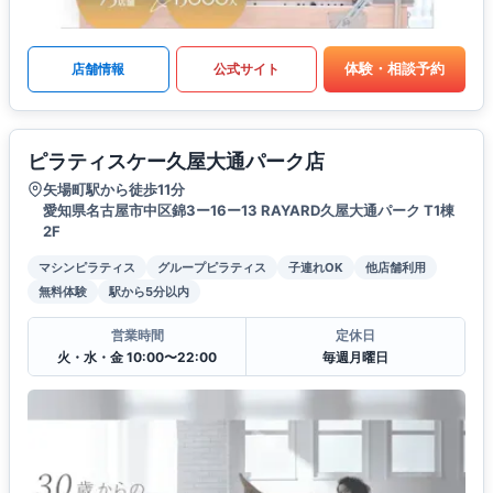
体験・相談予約
店舗情報
公式サイト
ピラティスケー久屋大通パーク店
矢場町駅から徒歩11分
愛知県名古屋市中区錦3ー16ー13 RAYARD久屋大通パーク T1棟
2F
マシンピラティス
グループピラティス
子連れOK
他店舗利用
無料体験
駅から5分以内
営業時間
定休日
火・水・金 10:00〜22:00
毎週月曜日