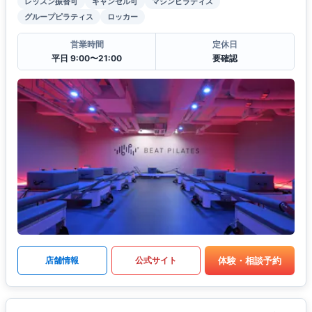
レッスン振替可
キャンセル可
マシンピラティス
グループピラティス
ロッカー
営業時間
定休日
平日 9:00〜21:00
要確認
体験・相談予約
店舗情報
公式サイト