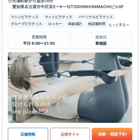
矢場町駅から徒歩15分
愛知県名古屋市中区栄2ー4ー12TOSHINHONMACHIビル5F
マシンピラティス
マットピラティス
パーソナルピラティス
グループピラティス
ロッカー
体組成計
他店舗利用
もっと見る
営業時間
定休日
平日 9:00〜21:30
要確認
体験・相談予約
店舗情報
公式サイト