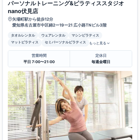
パーソナルトレーニング&ピラティススタジオ
nano伏見店
矢場町駅から徒歩12分
愛知県名古屋市中区錦2ー19ー21 広小路TNビル3階
タオルレンタル
ウェアレンタル
マシンピラティス
マットピラティス
セミパーソナルピラティス
もっと見る
営業時間
定休日
平日 7:00〜21:00
毎週金曜日