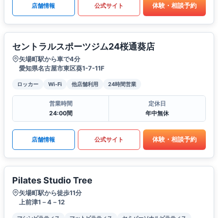
体験・相談予約
店舗情報
公式サイト
セントラルスポーツジム24桜通葵店
矢場町駅から車で4分
愛知県名古屋市東区葵1-7-11F
ロッカー
Wi-Fi
他店舗利用
24時間営業
営業時間
定休日
24:00間
年中無休
体験・相談予約
店舗情報
公式サイト
Pilates Studio Tree
矢場町駅から徒歩11分
上前津1－4－12
マシンピラティス
マットピラティス
セミパーソナルピラティス