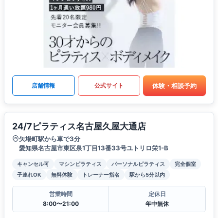
体験・相談予約
店舗情報
公式サイト
24/7ピラティス名古屋久屋大通店
矢場町駅から車で3分
愛知県名古屋市東区泉1丁目13番33号ユトリロ栄1-B
キャンセル可
マシンピラティス
パーソナルピラティス
完全個室
子連れOK
無料体験
トレーナー指名
駅から5分以内
営業時間
定休日
8:00〜21:00
年中無休