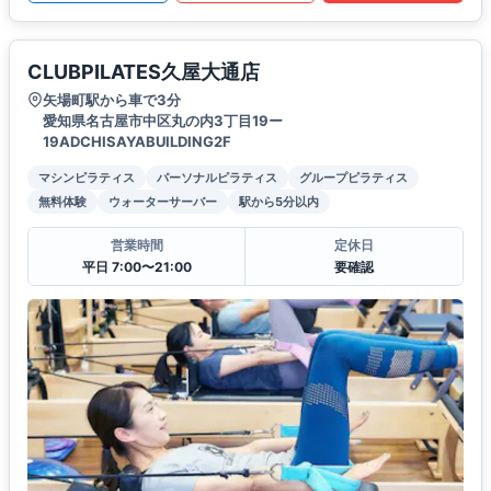
CLUBPILATES久屋大通店
矢場町駅から車で3分
愛知県名古屋市中区丸の内3丁目19ー
19ADCHISAYABUILDING2F
マシンピラティス
パーソナルピラティス
グループピラティス
無料体験
ウォーターサーバー
駅から5分以内
営業時間
定休日
平日 7:00〜21:00
要確認