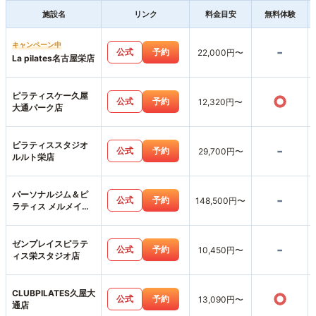
施設名
リンク
料金目安
無料体験
キャンペーン中
-
公式
予約
22,000円〜
La pilates名古屋栄店
ピラティスケー久屋
○
公式
予約
12,320円〜
大通パーク店
ピラティススタジオ
-
公式
予約
29,700円〜
ルルト栄店
パーソナルジム＆ピ
-
公式
予約
148,500円〜
ラティス メルメイク
伏見店
ゼンプレイスピラテ
-
公式
予約
10,450円〜
ィス栄スタジオ店
CLUBPILATES久屋大
○
公式
予約
13,090円〜
通店