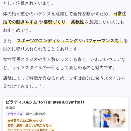
として注目されています。
体の軸や重心のバランスを意識して全身を動かすため、
日常生
活での動きやすさ
や
姿勢づくり
、
柔軟性
を意識したい人にも
おすすめです。
また、
スポーツのコンディショニング
や
パフォーマンス向上
を
目的に取り入れられることもあります。
女性専用スタジオや少人数レッスンも多く、かわいいウェアな
ど、ライフスタイルの一部として楽しめるのも魅力です。
店舗によって特徴が異なるため、まずは自分に合うスタイルを
見つけてみましょう。
ピラティス&ジム1to1 (pilates＆Gym1to1)
金山店
ピラティス
駅から車で5分
女性専用ジムに通いたい人
姿勢・腰痛・肩こりが気になる人
パーソナルピラティスを始めたい人