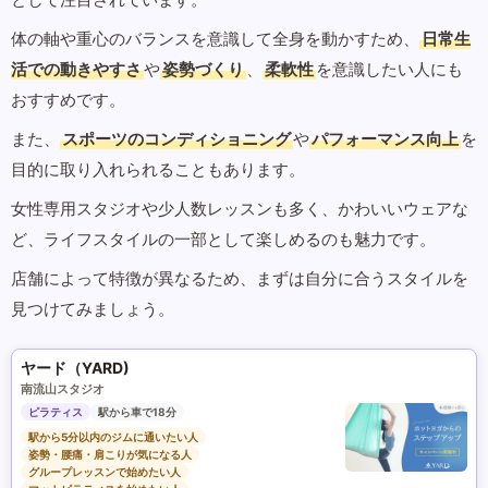
体の軸や重心のバランスを意識して全身を動かすため、
日常生
活での動きやすさ
や
姿勢づくり
、
柔軟性
を意識したい人にも
おすすめです。
また、
スポーツのコンディショニング
や
パフォーマンス向上
を
目的に取り入れられることもあります。
女性専用スタジオや少人数レッスンも多く、かわいいウェアな
ど、ライフスタイルの一部として楽しめるのも魅力です。
店舗によって特徴が異なるため、まずは自分に合うスタイルを
見つけてみましょう。
ヤード（YARD)
南流山スタジオ
ピラティス
駅から車で18分
駅から5分以内のジムに通いたい人
姿勢・腰痛・肩こりが気になる人
グループレッスンで始めたい人