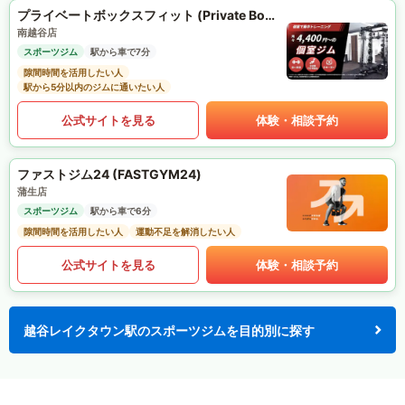
プライベートボックスフィット (Private Box Fit)
南越谷店
スポーツジム
駅から車で7分
隙間時間を活用したい人
駅から5分以内のジムに通いたい人
公式サイトを見る
体験・相談予約
ファストジム24 (FASTGYM24)
蒲生店
スポーツジム
駅から車で6分
隙間時間を活用したい人
運動不足を解消したい人
公式サイトを見る
体験・相談予約
越谷レイクタウン駅のスポーツジムを目的別に探す