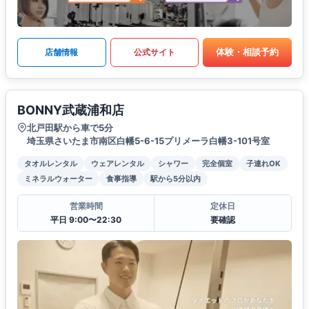
体験・相談予約
店舗情報
公式サイト
BONNY武蔵浦和店
北戸田駅から車で5分
埼玉県さいたま市南区白幡5-6-15プリメーラ白幡3-101号室
タオルレンタル
ウェアレンタル
シャワー
完全個室
子連れOK
ミネラルウォーター
食事指導
駅から5分以内
営業時間
定休日
平日 9:00〜22:30
要確認