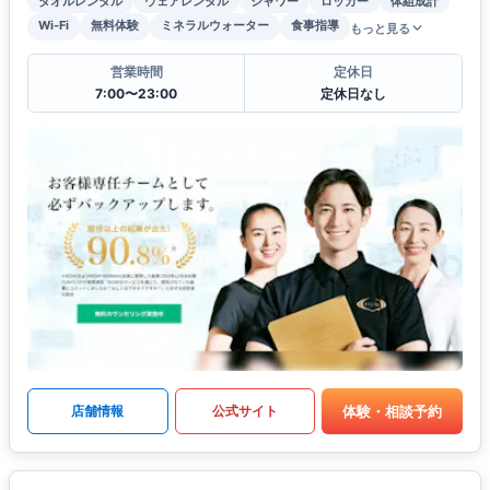
タオルレンタル
ウェアレンタル
シャワー
ロッカー
体組成計
Wi-Fi
無料体験
ミネラルウォーター
食事指導
もっと見る
営業時間
定休日
7:00〜23:00
定休日なし
体験・相談予約
店舗情報
公式サイト