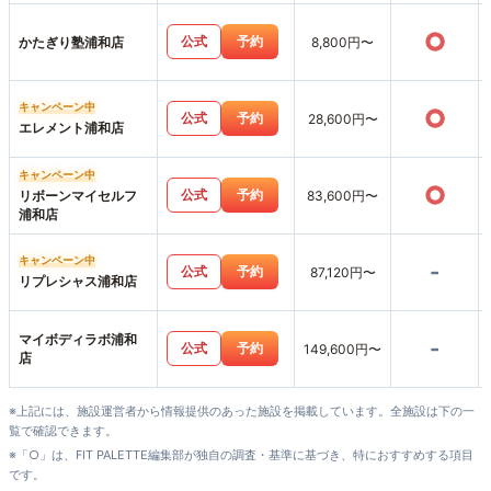
○
公式
予約
かたぎり塾浦和店
8,800円〜
キャンペーン中
○
公式
予約
28,600円〜
エレメント浦和店
キャンペーン中
○
公式
予約
リボーンマイセルフ
83,600円〜
浦和店
キャンペーン中
-
公式
予約
87,120円〜
リプレシャス浦和店
マイボディラボ浦和
-
公式
予約
149,600円〜
店
※上記には、施設運営者から情報提供のあった施設を掲載しています。全施設は下の一
覧で確認できます。
※「○」は、FIT PALETTE編集部が独自の調査・基準に基づき、特におすすめする項目
です。