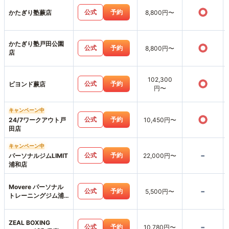
○
公式
予約
かたぎり塾蕨店
8,800円〜
かたぎり塾戸田公園
○
公式
予約
8,800円〜
店
102,300
○
公式
予約
ビヨンド蕨店
円〜
キャンペーン中
○
公式
予約
24/7ワークアウト戸
10,450円〜
田店
キャンペーン中
-
公式
予約
パーソナルジムLIMIT
22,000円〜
浦和店
Movere パーソナル
-
公式
予約
5,500円〜
トレーニングジム浦
和店
ZEAL BOXING
-
公式
予約
10,780円〜