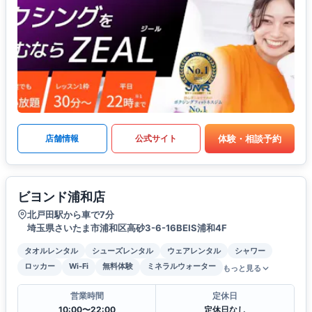
体験・相談予約
店舗情報
公式サイト
ビヨンド浦和店
北戸田駅から車で7分
埼玉県さいたま市浦和区高砂3-6-16BEIS浦和4F
タオルレンタル
シューズレンタル
ウェアレンタル
シャワー
ロッカー
Wi-Fi
無料体験
ミネラルウォーター
もっと見る
営業時間
定休日
10:00〜22:00
定休日なし