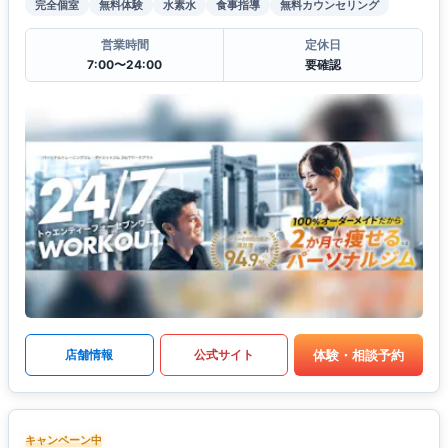
完全個室
無料体験
水素水
食事指導
無料カウンセリング
営業時間
定休日
7:00〜24:00
要確認
体験・相談予約
店舗情報
公式サイト
キャンペーン中