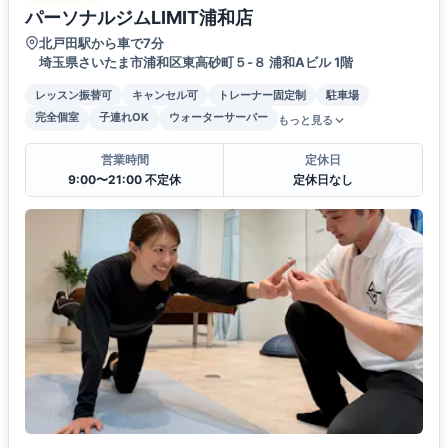
パーソナルジムLIMIT浦和店
北戸田駅から車で7分
埼玉県さいたま市浦和区東高砂町５-８ 浦和Aビル 1階
レッスン振替可
キャンセル可
トレーナー固定制
駐車場
完全個室
子連れOK
ウォーターサーバー
もっと見る
営業時間
定休日
9:00〜21:00 不定休
定休日なし