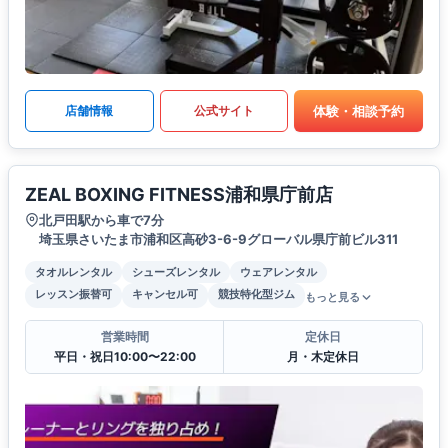
体験・相談予約
店舗情報
公式サイト
ZEAL BOXING FITNESS浦和県庁前店
北戸田駅から車で7分
埼玉県さいたま市浦和区高砂3-6-9グローバル県庁前ビル311
タオルレンタル
シューズレンタル
ウェアレンタル
レッスン振替可
キャンセル可
競技特化型ジム
もっと見る
営業時間
定休日
平日・祝日10:00〜22:00
月・木定休日