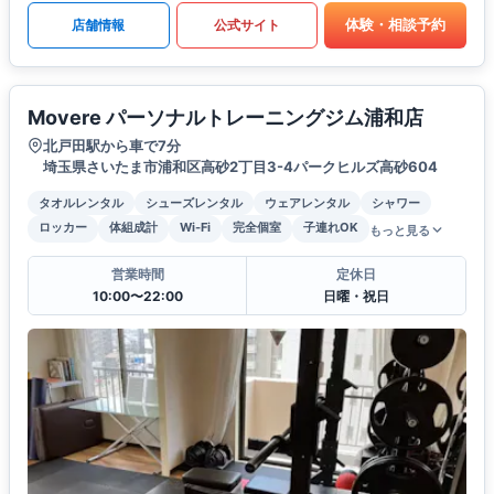
体験・相談予約
店舗情報
公式サイト
Movere パーソナルトレーニングジム浦和店
北戸田駅から車で7分
埼玉県さいたま市浦和区高砂2丁目3-4パークヒルズ高砂604
タオルレンタル
シューズレンタル
ウェアレンタル
シャワー
ロッカー
体組成計
Wi-Fi
完全個室
子連れOK
もっと見る
営業時間
定休日
10:00〜22:00
日曜・祝日