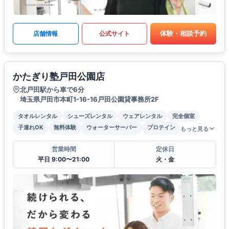
体験・相談予約
店舗情報
公式サイト
かたぎり塾戸田公園店
北戸田駅から車で6分
埼玉県戸田市本町1-16-16戸田公園貸事務所2F
タオルレンタル
シューズレンタル
ウェアレンタル
完全個室
子連れOK
無料体験
ウォーターサーバー
プロテイン
もっと見る
営業時間
定休日
平日 9:00〜21:00
火・金