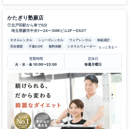
かたぎり塾蕨店
北戸田駅から車で5分
埼玉県蕨市中央1ー24ー3MKビル2FーEAST
タオルレンタル
シューズレンタル
ウェアレンタル
体組成計
完全個室
子連れOK
無料体験
ミネラルウォーター
もっと見る
営業時間
定休日
火・水・金 10:00〜22:00
毎週月曜日