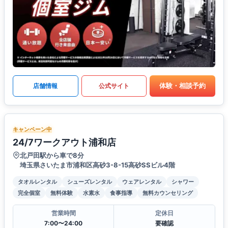
体験・相談予約
店舗情報
公式サイト
キャンペーン中
24/7ワークアウト浦和店
北戸田駅から車で8分
埼玉県さいたま市浦和区高砂3-8-15高砂SSビル4階
タオルレンタル
シューズレンタル
ウェアレンタル
シャワー
完全個室
無料体験
水素水
食事指導
無料カウンセリング
営業時間
定休日
7:00〜24:00
要確認