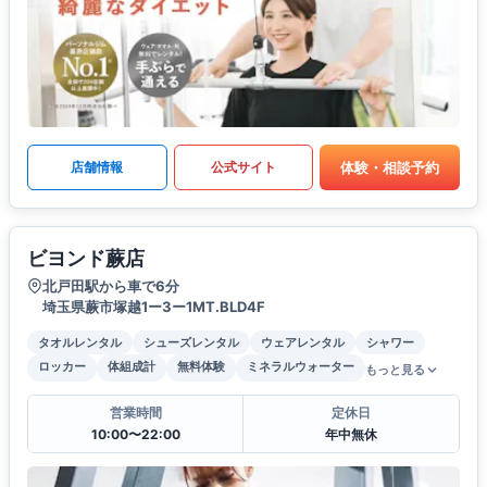
体験・相談予約
店舗情報
公式サイト
ビヨンド蕨店
北戸田駅から車で6分
埼玉県蕨市塚越1ー3ー1MT.BLD4F
タオルレンタル
シューズレンタル
ウェアレンタル
シャワー
ロッカー
体組成計
無料体験
ミネラルウォーター
もっと見る
営業時間
定休日
10:00〜22:00
年中無休