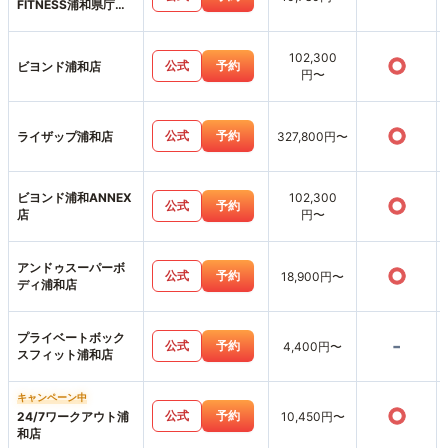
FITNESS浦和県庁前
店
102,300
○
公式
予約
ビヨンド浦和店
円〜
○
公式
予約
ライザップ浦和店
327,800円〜
ビヨンド浦和ANNEX
102,300
○
公式
予約
店
円〜
アンドゥスーパーボ
○
公式
予約
18,900円〜
ディ浦和店
プライベートボック
-
公式
予約
4,400円〜
スフィット浦和店
キャンペーン中
○
公式
予約
24/7ワークアウト浦
10,450円〜
和店