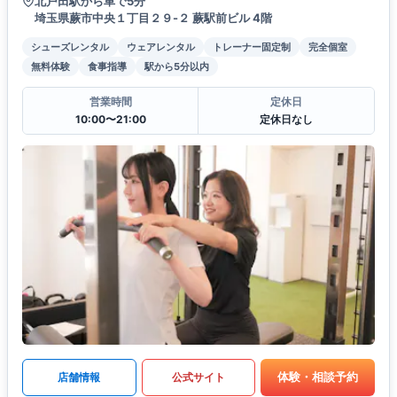
北戸田駅から車で5分
埼玉県蕨市中央１丁目２９-２ 蕨駅前ビル 4階
シューズレンタル
ウェアレンタル
トレーナー固定制
完全個室
無料体験
食事指導
駅から5分以内
営業時間
定休日
10:00〜21:00
定休日なし
体験・相談予約
店舗情報
公式サイト