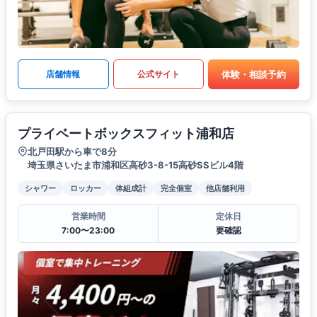
体験・相談予約
店舗情報
公式サイト
プライベートボックスフィット浦和店
北戸田駅から車で8分
埼玉県さいたま市浦和区高砂3-8-15高砂SSビル4階
シャワー
ロッカー
体組成計
完全個室
他店舗利用
営業時間
定休日
7:00〜23:00
要確認