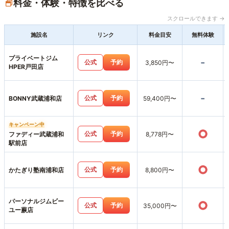
料金・体験・特徴を比べる
スクロールできます →
施設名
リンク
料金目安
無料体験
プライベートジム
-
公式
予約
3,850円〜
HPER戸田店
-
公式
予約
BONNY武蔵浦和店
59,400円〜
キャンペーン中
○
公式
予約
ファディー武蔵浦和
8,778円〜
駅前店
○
公式
予約
かたぎり塾南浦和店
8,800円〜
パーソナルジムビー
○
公式
予約
35,000円〜
ユー蕨店