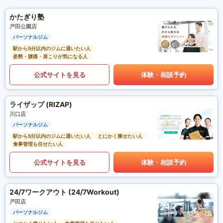
かたぎり塾
戸田公園店
パーソナルジム
駅から5分以内のジムに通いたい人
姿勢・腰痛・肩こりが気になる人
公式サイトを見る
体験・相談予約
ライザップ (RIZAP)
川口店
パーソナルジム
駅から5分以内のジムに通いたい人
とにかく痩せたい人
食事管理も任せたい人
公式サイトを見る
体験・相談予約
24/7ワークアウト (24/7Workout)
戸田店
パーソナルジム