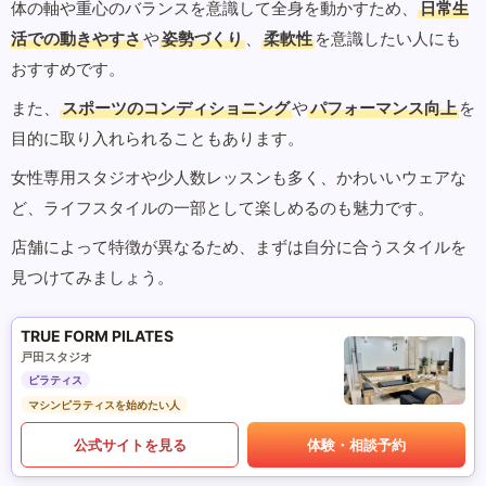
体の軸や重心のバランスを意識して全身を動かすため、
日常生
活での動きやすさ
や
姿勢づくり
、
柔軟性
を意識したい人にも
おすすめです。
また、
スポーツのコンディショニング
や
パフォーマンス向上
を
目的に取り入れられることもあります。
女性専用スタジオや少人数レッスンも多く、かわいいウェアな
ど、ライフスタイルの一部として楽しめるのも魅力です。
店舗によって特徴が異なるため、まずは自分に合うスタイルを
見つけてみましょう。
TRUE FORM PILATES
戸田スタジオ
ピラティス
マシンピラティスを始めたい人
公式サイトを見る
体験・相談予約