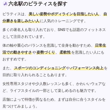
六名駅のピラティスを探す
ピラティスは、
美しい姿勢やボディラインを目指したい人
、
自
分磨きを楽しみたい人
に人気のトレーニングです。
多くの著名人も取り入れており、SNSでも話題のフィットネス
として注目されています。
体の軸や重心のバランスを意識して全身を動かすため、
日常生
活での動きやすさ
や
姿勢づくり
、
柔軟性
を意識したい人にも
おすすめです。
また、
スポーツのコンディショニング
や
パフォーマンス向上
を
目的に取り入れられることもあります。
女性専用スタジオや少人数レッスンも多く、かわいいウェアな
ど、ライフスタイルの一部として楽しめるのも魅力です。
店舗によって特徴が異なるため、まずは自分に合うスタイルを
見つけてみましょう。