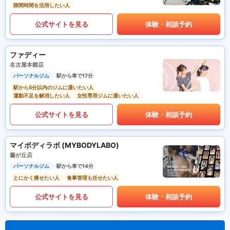
隙間時間を活用したい人
公式サイトを見る
体験・相談予約
ファディー
名古屋本郷店
パーソナルジム
駅から車で17分
駅から5分以内のジムに通いたい人
運動不足を解消したい人
女性専用ジムに通いたい人
公式サイトを見る
体験・相談予約
マイボディラボ (MYBODYLABO)
藤が丘店
パーソナルジム
駅から車で14分
とにかく痩せたい人
食事管理も任せたい人
公式サイトを見る
体験・相談予約