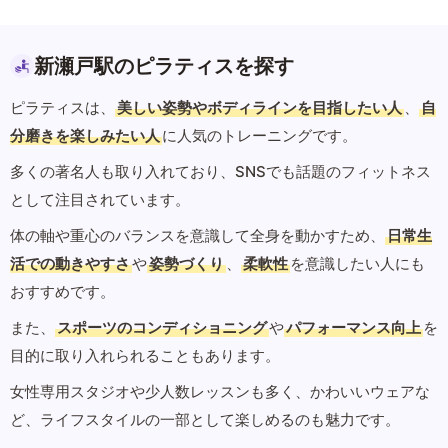
新瀬戸駅のピラティスを探す
ピラティスは、
美しい姿勢やボディラインを目指したい人
、
自
分磨きを楽しみたい人
に人気のトレーニングです。
多くの著名人も取り入れており、SNSでも話題のフィットネス
として注目されています。
体の軸や重心のバランスを意識して全身を動かすため、
日常生
活での動きやすさ
や
姿勢づくり
、
柔軟性
を意識したい人にも
おすすめです。
また、
スポーツのコンディショニング
や
パフォーマンス向上
を
目的に取り入れられることもあります。
女性専用スタジオや少人数レッスンも多く、かわいいウェアな
ど、ライフスタイルの一部として楽しめるのも魅力です。