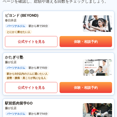
ページを確認し、総額や通える回数をチェックしましょう。
ビヨンド (BEYOND)
春日井店
パーソナルジム
駅から車で20分
とにかく痩せたい人
公式サイトを見る
体験・相談予約
かたぎり塾
藤が丘店
パーソナルジム
駅から車で15分
駅から5分以内のジムに通いたい人
姿勢・腰痛・肩こりが気になる人
公式サイトを見る
体験・相談予約
駅前筋肉留学GO
藤が丘店
パーソナルジム
駅から車で14分