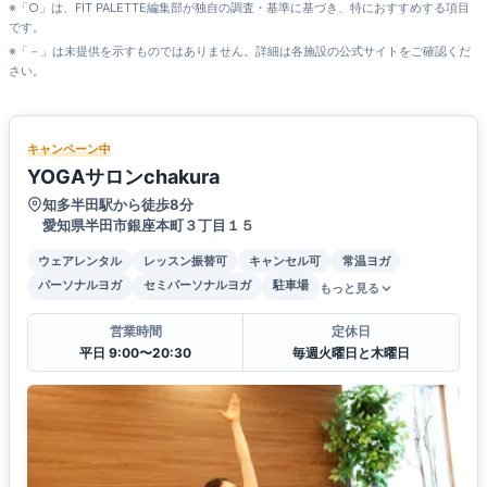
※「○」は、FIT PALETTE編集部が独自の調査・基準に基づき、特におすすめする項目
です。
※「－」は未提供を示すものではありません。詳細は各施設の公式サイトをご確認くだ
さい。
キャンペーン中
YOGAサロンchakura
知多半田駅から徒歩8分
愛知県半田市銀座本町３丁目１５
ウェアレンタル
レッスン振替可
キャンセル可
常温ヨガ
パーソナルヨガ
セミパーソナルヨガ
駐車場
もっと見る
営業時間
定休日
平日 9:00〜20:30
毎週火曜日と木曜日