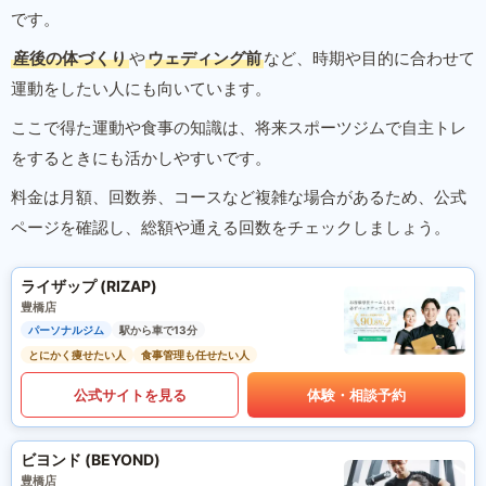
です。
産後の体づくり
や
ウェディング前
など、時期や目的に合わせて
運動をしたい人にも向いています。
ここで得た運動や食事の知識は、将来スポーツジムで自主トレ
をするときにも活かしやすいです。
料金は月額、回数券、コースなど複雑な場合があるため、公式
ページを確認し、総額や通える回数をチェックしましょう。
ライザップ (RIZAP)
豊橋店
パーソナルジム
駅から車で13分
とにかく痩せたい人
食事管理も任せたい人
公式サイトを見る
体験・相談予約
ビヨンド (BEYOND)
豊橋店