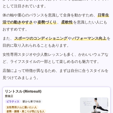
として注目されています。
体の軸や重心のバランスを意識して全身を動かすため、
日常生
活での動きやすさ
や
姿勢づくり
、
柔軟性
を意識したい人にも
おすすめです。
また、
スポーツのコンディショニング
や
パフォーマンス向上
を
目的に取り入れられることもあります。
女性専用スタジオや少人数レッスンも多く、かわいいウェアな
ど、ライフスタイルの一部として楽しめるのも魅力です。
店舗によって特徴が異なるため、まずは自分に合うスタイルを
見つけてみましょう。
リントスル (Rintosull)
豊橋店
ピラティス
駅から車で18分
女性専用ジムに通いたい人
姿勢・腰痛・肩こりが気になる人