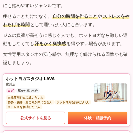
にも始めやすいジャンルです。
痩せることだけでなく、
自分の時間を作ること
や
ストレスをや
わらげる時間
として通いたい人にも合います。
ジムの負荷が高そうに感じる人でも、ホットヨガなら激しい運
動をしなくても
汗をかく爽快感
を得やすい場合があります。
女性専用スタジオの安心感や、無理なく続けられる回数かも確
認しましょう。
ホットヨガスタジオ LAVA
豊川店
ヨガ
駅から車で4分
女性専用ジムに通いたい人
姿勢・腰痛・肩こりが気になる人
ホットヨガを始めたい人
ストレスを解消したい人
公式サイトを見る
体験・相談予約