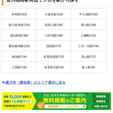
伊奈駅(30)
小坂井駅(30)
牛久保駅(30)
西小坂井駅(30)
稲荷口駅(29)
豊川駅(29)
諏訪町駅(28)
小田渕駅(26)
八幡駅(23)
愛知御津駅(23)
国府駅(17)
三河一宮駅(16)
御油駅(14)
名電赤坂駅(12)
長山駅(11)
江島駅(10)
名電長沢駅(9)
東上駅(6)
豊川市（愛知県）のエリア選択に戻る