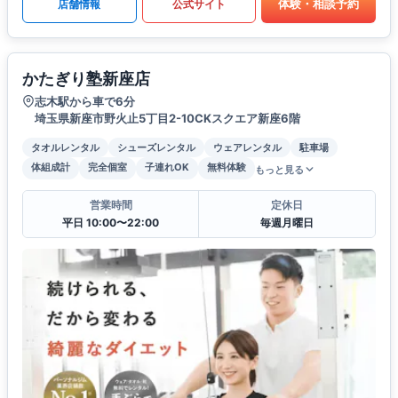
体験・相談予約
店舗情報
公式サイト
かたぎり塾新座店
志木駅から車で6分
埼玉県新座市野火止5丁目2-10CKスクエア新座6階
タオルレンタル
シューズレンタル
ウェアレンタル
駐車場
体組成計
完全個室
子連れOK
無料体験
もっと見る
営業時間
定休日
平日 10:00〜22:00
毎週月曜日