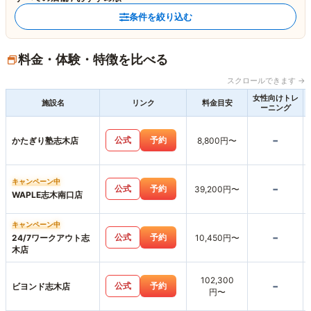
条件を絞り込む
料金・体験・特徴を比べる
スクロールできます →
女性向けトレ
施設名
リンク
料金目安
ーニング
-
公式
予約
かたぎり塾志木店
8,800円〜
キャンペーン中
-
公式
予約
39,200円〜
WAPLE志木南口店
キャンペーン中
-
公式
予約
24/7ワークアウト志
10,450円〜
木店
102,300
-
公式
予約
ビヨンド志木店
円〜