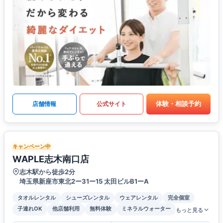
体験・相談予約
店舗情報
公式サイト
キャンペーン中
WAPLE志木南口店
志木駅から徒歩2分
埼玉県新座市東北2ー31ー15 太田ビルB1ーA
タオルレンタル
シューズレンタル
ウェアレンタル
完全個室
子連れOK
他店舗利用
無料体験
ミネラルウォーター
もっと見る