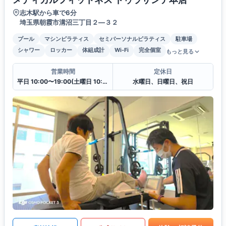
志木駅から車で6分
埼玉県朝霞市溝沼三丁目２―３２
プール
マシンピラティス
セミパーソナルピラティス
駐車場
シャワー
ロッカー
体組成計
Wi-Fi
完全個室
もっと見る
営業時間
定休日
平日 10:00〜19:00(土曜日 10:00〜17:00)
水曜日、日曜日、祝日