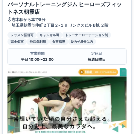
パーソナルトレーニングジム ヒーローズフィッ
トネス朝霞店
志木駅から車で8分
埼玉県朝霞市仲町２丁目２-１９ リンクスビル B棟 ２階
レッスン振替可
キャンセル可
トレーナーローテーション制
完全個室
他店舗利用
食事指導
駅から5分以内
営業時間
定休日
平日 10:00〜22:00
毎週日曜日