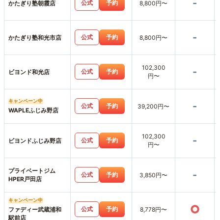
-
公式
予約
かたぎり塾朝霞店
8,800円〜
-
公式
予約
かたぎり塾和光市店
8,800円〜
102,300
-
公式
予約
ビヨンド和光店
円〜
キャンペーン中
-
公式
予約
39,200円〜
WAPLEふじみ野店
102,300
-
公式
予約
ビヨンドふじみ野店
円〜
プライベートジム
-
公式
予約
3,850円〜
HPER戸田店
キャンペーン中
○
公式
予約
ファディー武蔵浦和
8,778円〜
駅前店