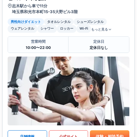
志木駅から車で11分
埼玉県和光市本町15-35大野ビル3階
男性向けダイエット
タオルレンタル
シューズレンタル
ウェアレンタル
シャワー
ロッカー
Wi-Fi
もっと見る
営業時間
定休日
10:00〜22:00
定休日なし
体験・相談予約
店舗情報
公式サイト