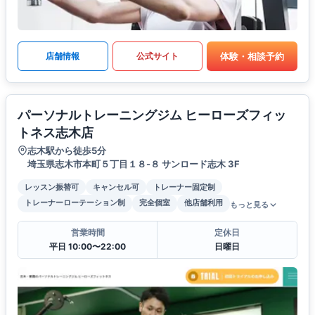
体験・相談予約
店舗情報
公式サイト
パーソナルトレーニングジム ヒーローズフィッ
トネス志木店
志木駅から徒歩5分
埼玉県志木市本町５丁目１８-８ サンロード志木 3F
レッスン振替可
キャンセル可
トレーナー固定制
トレーナーローテーション制
完全個室
他店舗利用
もっと見る
営業時間
定休日
平日 10:00〜22:00
日曜日