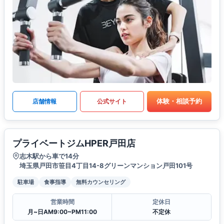
体験・相談予約
店舗情報
公式サイト
プライベートジムHPER戸田店
志木駅から車で14分
埼玉県戸田市笹目4丁目14-8グリーンマンション戸田101号
駐車場
食事指導
無料カウンセリング
営業時間
定休日
月~日AM9:00~PM11:00
不定休