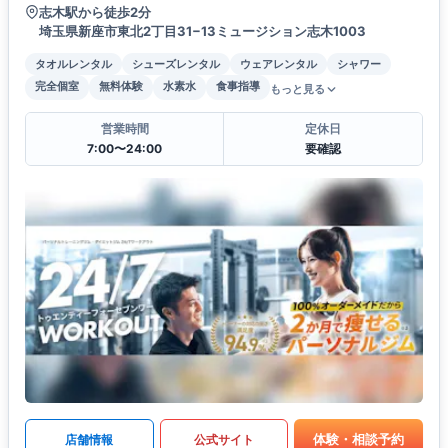
志木駅から徒歩2分
埼玉県新座市東北2丁目31−13ミュージション志木1003
タオルレンタル
シューズレンタル
ウェアレンタル
シャワー
完全個室
無料体験
水素水
食事指導
もっと見る
営業時間
定休日
7:00〜24:00
要確認
体験・相談予約
店舗情報
公式サイト