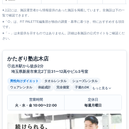
※上記には、施設運営者から情報提供のあった施設を掲載しています。全施設は下の一
覧で確認できます。
※「○」は、FIT PALETTE編集部が独自の調査・基準に基づき、特におすすめする項目
です。
※「－」は未提供を示すものではありません。詳細は各施設の公式サイトをご確認くだ
さい。
かたぎり塾志木店
志木駅から徒歩2分
埼玉県新座市東北2丁目31ー12高やビル3号室
男性向けダイエット
タオルレンタル
シューズレンタル
ウェアレンタル
体組成計
完全個室
子連れOK
もっと見る
営業時間
定休日
火・水・金 10:00〜22:00
毎週月曜日