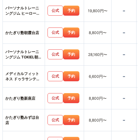
パーソナルトレーニ
-
公式
予約
19,800円〜
ングジム ヒーローズ
フィットネス志木店
-
公式
予約
かたぎり塾朝霞台店
8,800円〜
パーソナルトレーニ
-
公式
予約
28,160円〜
ングジム TOKIEL朝霞
溝沼店
メディカルフィット
-
公式
予約
6,600円〜
ネス ドゥラサンテ本
店
-
公式
予約
かたぎり塾新座店
8,800円〜
かたぎり塾みずほ台
-
公式
予約
8,800円〜
店