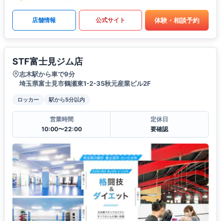
体験・相談予約
店舗情報
公式サイト
STF富士見ジム店
志木駅から車で9分
埼玉県富士見市鶴瀬東1-2-35秋元産業ビル2F
ロッカー
駅から5分以内
営業時間
定休日
10:00〜22:00
要確認