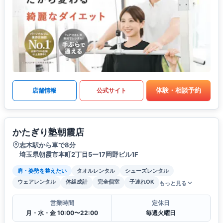
体験・相談予約
店舗情報
公式サイト
かたぎり塾朝霞店
志木駅から車で8分
埼玉県朝霞市本町2丁目5ー17岡野ビル1F
肩・姿勢を整えたい
タオルレンタル
シューズレンタル
ウェアレンタル
体組成計
完全個室
子連れOK
もっと見る
営業時間
定休日
月・水・金 10:00〜22:00
毎週火曜日