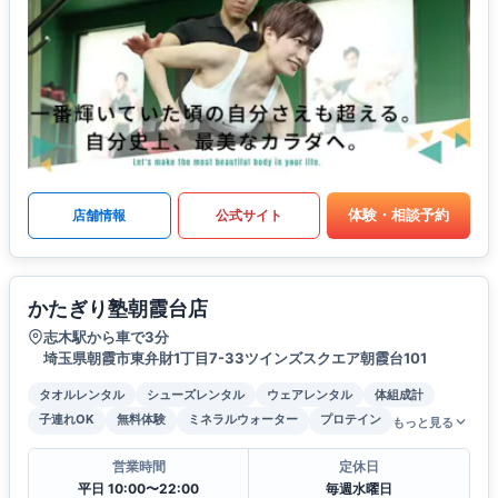
体験・相談予約
店舗情報
公式サイト
かたぎり塾朝霞台店
志木駅から車で3分
埼玉県朝霞市東弁財1丁目7-33ツインズスクエア朝霞台101
タオルレンタル
シューズレンタル
ウェアレンタル
体組成計
子連れOK
無料体験
ミネラルウォーター
プロテイン
もっと見る
営業時間
定休日
平日 10:00〜22:00
毎週水曜日