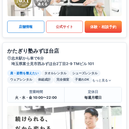
体験・相談予約
店舗情報
公式サイト
かたぎり塾みずほ台店
志木駅から車で6分
埼玉県富士見市西みずほ台2丁目2-9 TMビル 101
肩・姿勢を整えたい
タオルレンタル
シューズレンタル
ウェアレンタル
体組成計
完全個室
子連れOK
もっと見る
営業時間
定休日
火・水・金 10:00〜22:00
毎週月曜日