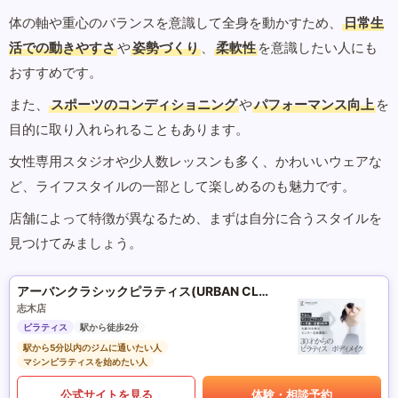
体の軸や重心のバランスを意識して全身を動かすため、
日常生
活での動きやすさ
や
姿勢づくり
、
柔軟性
を意識したい人にも
おすすめです。
また、
スポーツのコンディショニング
や
パフォーマンス向上
を
目的に取り入れられることもあります。
女性専用スタジオや少人数レッスンも多く、かわいいウェアな
ど、ライフスタイルの一部として楽しめるのも魅力です。
店舗によって特徴が異なるため、まずは自分に合うスタイルを
見つけてみましょう。
アーバンクラシックピラティス(URBAN CLASSIC PILATES)
志木店
ピラティス
駅から徒歩2分
駅から5分以内のジムに通いたい人
マシンピラティスを始めたい人
公式サイトを見る
体験・相談予約