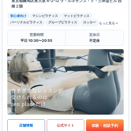
東京都練馬区東大泉 4-2-12 ラ・ルネサンス・ド・三幸堂ビル 西
棟２階
初心者向け
マシンピラティス
マットピラティス
パーソナルピラティス
グループピラティス
ロッカー
もっと見る
営業時間
定休日
平日 10:30〜20:55
不定休
体験・相談予約
店舗情報
公式サイト