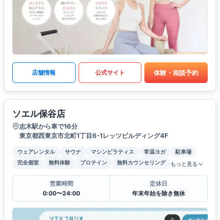
体験・相談予約
店舗情報
公式サイト
ソエル保谷店
志木駅から車で16分
東京都西東京市北町1丁目6-1レッツビルディング4F
ウェアレンタル
サウナ
マシンピラティス
常温ヨガ
駐車場
完全個室
無料体験
プロテイン
無料カウンセリング
もっと見る
営業時間
定休日
0:00〜24:00
年末年始を除き無休