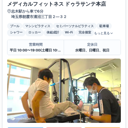
メディカルフィットネス ドゥラサンテ本店
志木駅から車で6分
埼玉県朝霞市溝沼三丁目２―３２
プール
マシンピラティス
セミパーソナルピラティス
駐車場
シャワー
ロッカー
体組成計
Wi-Fi
完全個室
もっと見る
営業時間
定休日
平日 10:00〜19:00(土曜日 10:00〜17:00)
水曜日、日曜日、祝日