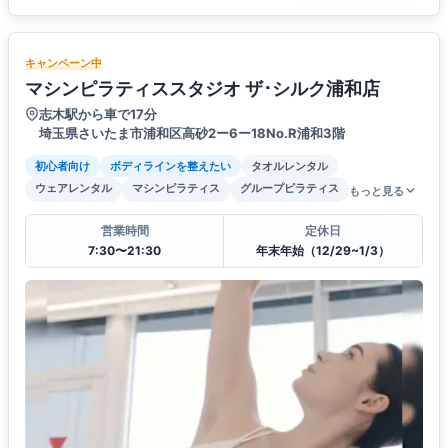
キャンペーン中
マシンピラティススタジオ ザ･シルク浦和店
志木駅から車で17分
埼玉県さいたま市浦和区高砂2ー6ー18No.R浦和3階
初心者向け
ボディラインを整えたい
タオルレンタル
ウェアレンタル
マシンピラティス
グループピラティス
もっと見る
営業時間
定休日
7:30〜21:30
年末年始（12/29~1/3）