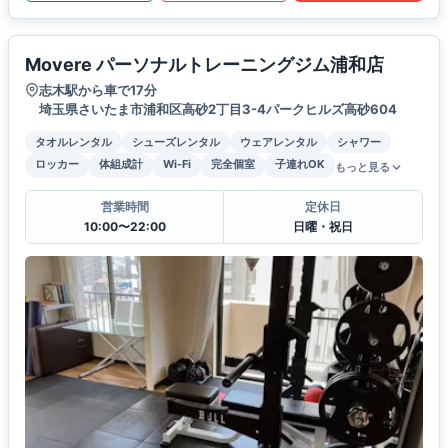
Movere パーソナルトレーニングジム浦和店
志木駅から車で17分
埼玉県さいたま市浦和区高砂2丁目3-4パークヒルズ高砂604
タオルレンタル
シューズレンタル
ウェアレンタル
シャワー
ロッカー
体組成計
Wi-Fi
完全個室
子連れOK
もっと見る
営業時間
定休日
10:00〜22:00
日曜・祝日