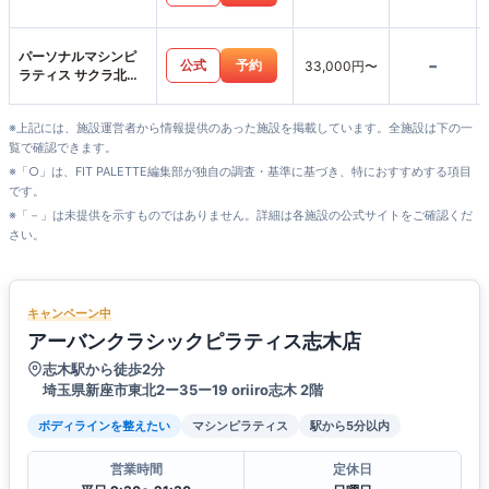
パーソナルマシンピ
-
公式
予約
33,000円〜
ラティス サクラ北浦
和店
※上記には、施設運営者から情報提供のあった施設を掲載しています。全施設は下の一
覧で確認できます。
※「○」は、FIT PALETTE編集部が独自の調査・基準に基づき、特におすすめする項目
です。
※「－」は未提供を示すものではありません。詳細は各施設の公式サイトをご確認くだ
さい。
キャンペーン中
アーバンクラシックピラティス志木店
志木駅から徒歩2分
埼玉県新座市東北2ー35ー19 oriiro志木 2階
ボディラインを整えたい
マシンピラティス
駅から5分以内
営業時間
定休日