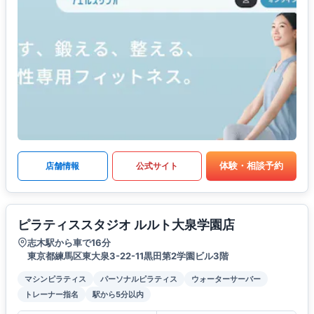
体験・相談予約
店舗情報
公式サイト
ピラティススタジオ ルルト大泉学園店
志木駅から車で16分
東京都練馬区東大泉3-22-11黒田第2学園ビル3階
マシンピラティス
パーソナルピラティス
ウォーターサーバー
トレーナー指名
駅から5分以内