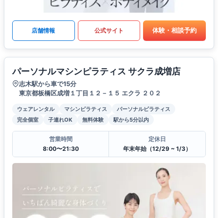
体験・相談予約
店舗情報
公式サイト
パーソナルマシンピラティス サクラ成増店
志木駅から車で15分
東京都板橋区成増１丁目１２－１５ エクラ ２０２
ウェアレンタル
マシンピラティス
パーソナルピラティス
完全個室
子連れOK
無料体験
駅から5分以内
営業時間
定休日
8:00〜21:30
年末年始（12/29 ~ 1/3）