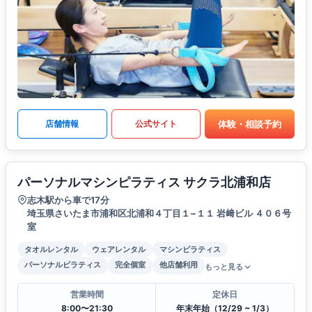
体験・相談予約
店舗情報
公式サイト
パーソナルマシンピラティス サクラ北浦和店
志木駅から車で17分
埼玉県さいたま市浦和区北浦和４丁目１−１１ 岩﨑ビル ４０６号
室
タオルレンタル
ウェアレンタル
マシンピラティス
パーソナルピラティス
完全個室
他店舗利用
もっと見る
営業時間
定休日
8:00〜21:30
年末年始（12/29 ~ 1/3）