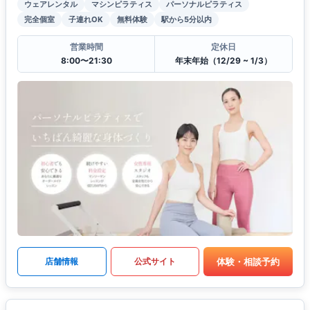
ウェアレンタル
マシンピラティス
パーソナルピラティス
完全個室
子連れOK
無料体験
駅から5分以内
営業時間
定休日
8:00〜21:30
年末年始（12/29 ~ 1/3）
体験・相談予約
店舗情報
公式サイト