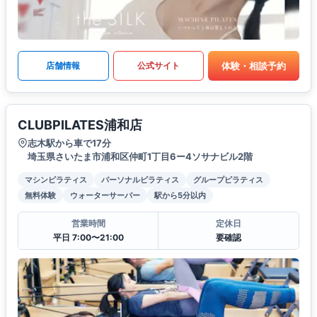
体験・相談予約
店舗情報
公式サイト
CLUBPILATES浦和店
志木駅から車で17分
埼玉県さいたま市浦和区仲町1丁目6ー4ソサナビル2階
マシンピラティス
パーソナルピラティス
グループピラティス
無料体験
ウォーターサーバー
駅から5分以内
営業時間
定休日
平日 7:00〜21:00
要確認