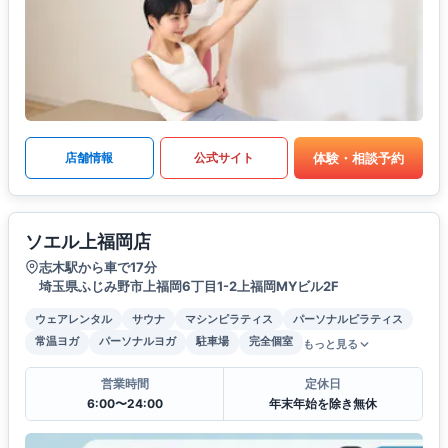
体験・相談予約
店舗情報
公式サイト
ソエル上福岡店
志木駅から車で17分
埼玉県ふじみ野市上福岡6丁目1-2上福岡MYビル2F
ウェアレンタル
サウナ
マシンピラティス
パーソナルピラティス
常温ヨガ
パーソナルヨガ
駐車場
完全個室
もっと見る
営業時間
定休日
6:00〜24:00
年末年始を除き無休