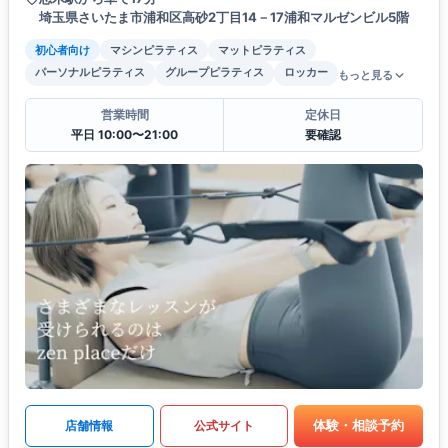
埼玉県さいたま市浦和区高砂2丁目14－17浦和マルゼンビル5階
初心者向け
マシンピラティス
マットピラティス
パーソナルピラティス
グループピラティス
ロッカー
もっと見る
営業時間
定休日
平日 10:00〜21:00
要確認
体験・相談予約
店舗情報
公式サイト