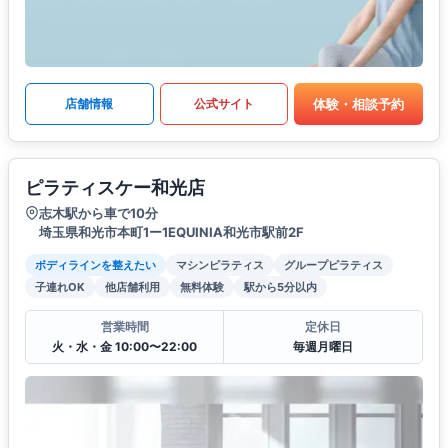
体験・相談予約
店舗情報
公式サイト
ピラティスケー和光店
志木駅から車で10分
埼玉県和光市本町1ー1EQUINIA和光市駅前2F
ボディラインを整えたい
マシンピラティス
グループピラティス
子連れOK
他店舗利用
無料体験
駅から5分以内
営業時間
定休日
火・水・金 10:00〜22:00
毎週月曜日