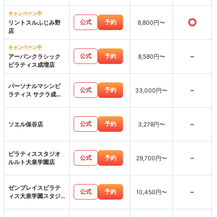
キャンペーン中
○
公式
予約
リントスルふじみ野
8,800円〜
店
キャンペーン中
-
公式
予約
アーバンクラシック
8,580円〜
ピラティス成増店
パーソナルマシンピ
-
公式
予約
33,000円〜
ラティス サクラ成増
店
-
公式
予約
ソエル保谷店
3,278円〜
ピラティススタジオ
-
公式
予約
29,700円〜
ルルト大泉学園店
ゼンプレイスピラテ
-
公式
予約
10,450円〜
ィス大泉学園スタジ
オ店