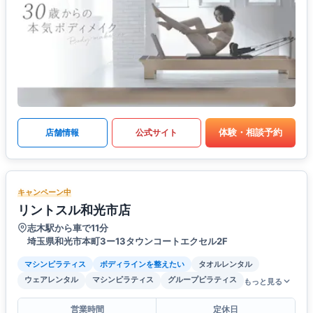
体験・相談予約
店舗情報
公式サイト
キャンペーン中
リントスル和光市店
志木駅から車で11分
埼玉県和光市本町3ー13タウンコートエクセル2F
マシンピラティス
ボディラインを整えたい
タオルレンタル
ウェアレンタル
マシンピラティス
グループピラティス
もっと見る
営業時間
定休日