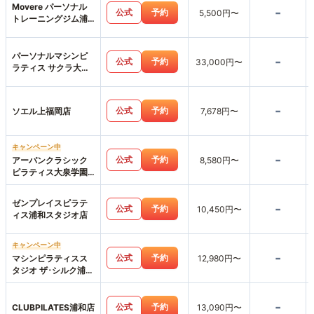
Movere パーソナル
-
公式
予約
5,500円〜
トレーニングジム浦
和店
パーソナルマシンピ
-
公式
予約
33,000円〜
ラティス サクラ大泉
学園店
-
公式
予約
ソエル上福岡店
7,678円〜
キャンペーン中
-
公式
予約
アーバンクラシック
8,580円〜
ピラティス大泉学園
店
ゼンプレイスピラテ
-
公式
予約
10,450円〜
ィス浦和スタジオ店
キャンペーン中
-
公式
予約
マシンピラティスス
12,980円〜
タジオ ザ･シルク浦和
店
-
公式
予約
CLUBPILATES浦和店
13,090円〜