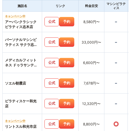
マシンピラテ
施設名
リンク
料金目安
ィス
キャンペーン中
-
公式
予約
アーバンクラシック
8,580円〜
ピラティス志木店
パーソナルマシンピ
-
公式
予約
33,000円〜
ラティス サクラ志木
店
メディカルフィット
-
公式
予約
6,600円〜
ネス ドゥラサンテ本
店
-
公式
予約
ソエル朝霞店
7,678円〜
ピラティスケー和光
-
公式
予約
12,320円〜
店
キャンペーン中
○
公式
予約
8,800円〜
リントスル和光市店