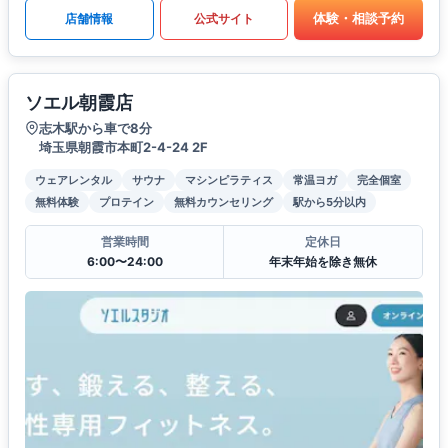
体験・相談予約
店舗情報
公式サイト
ソエル朝霞店
志木駅から車で8分
埼玉県朝霞市本町2-4-24 2F
ウェアレンタル
サウナ
マシンピラティス
常温ヨガ
完全個室
無料体験
プロテイン
無料カウンセリング
駅から5分以内
営業時間
定休日
6:00〜24:00
年末年始を除き無休