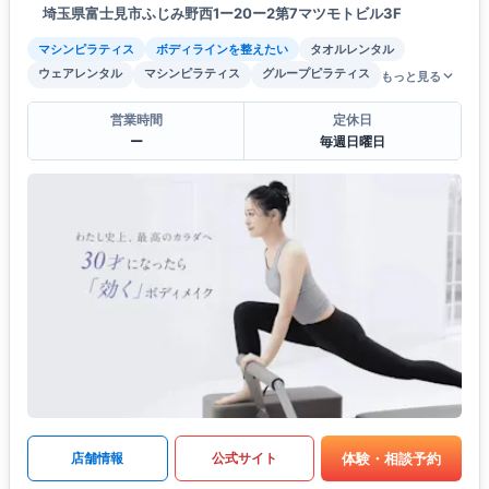
埼玉県富士見市ふじみ野西1ー20ー2第7マツモトビル3F
マシンピラティス
ボディラインを整えたい
タオルレンタル
ウェアレンタル
マシンピラティス
グループピラティス
もっと見る
営業時間
定休日
ー
毎週日曜日
体験・相談予約
店舗情報
公式サイト