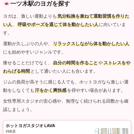
一ツ木駅のヨガを探す
ヨガは、激しい運動よりも
気分転換を兼ねて運動習慣を作りた
い人
、
呼吸やポーズを通じて体を動かしたい人
に向いていま
す。
運動が久しぶりの人や、
リラックスしながら体を動かしたい人
にも始めやすいジャンルです。
痩せることだけでなく、
自分の時間を作ること
や
ストレスをや
わらげる時間
として通いたい人にも合います。
ジムの負荷が高そうに感じる人でも、ホットヨガなら激しい運
動をしなくても
汗をかく爽快感
を得やすい場合があります。
女性専用スタジオの安心感や、無理なく続けられる回数かも確
認しましょう。
ホットヨガスタジオ LAVA
刈谷店