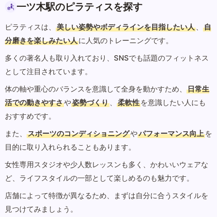
一ツ木駅のピラティスを探す
ピラティスは、
美しい姿勢やボディラインを目指したい人
、
自
分磨きを楽しみたい人
に人気のトレーニングです。
多くの著名人も取り入れており、SNSでも話題のフィットネス
として注目されています。
体の軸や重心のバランスを意識して全身を動かすため、
日常生
活での動きやすさ
や
姿勢づくり
、
柔軟性
を意識したい人にも
おすすめです。
また、
スポーツのコンディショニング
や
パフォーマンス向上
を
目的に取り入れられることもあります。
女性専用スタジオや少人数レッスンも多く、かわいいウェアな
ど、ライフスタイルの一部として楽しめるのも魅力です。
店舗によって特徴が異なるため、まずは自分に合うスタイルを
見つけてみましょう。