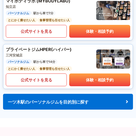
マイボディラボ (MYBODYLABO)
知立店
パーソナルジム
駅から車で7分
とにかく痩せたい人
食事管理も任せたい人
公式サイトを見る
体験・相談予約
プライベートジムHPER(ハイパー)
三河安城店
パーソナルジム
駅から車で14分
とにかく痩せたい人
食事管理も任せたい人
公式サイトを見る
体験・相談予約
一ツ木駅のパーソナルジムを目的別に探す