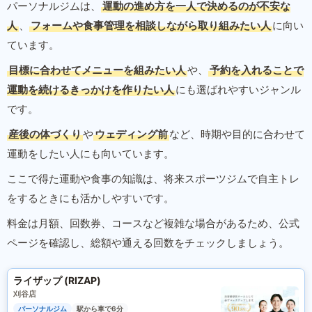
パーソナルジムは、
運動の進め方を一人で決めるのが不安な
人
、
フォームや食事管理を相談しながら取り組みたい人
に向い
ています。
目標に合わせてメニューを組みたい人
や、
予約を入れることで
運動を続けるきっかけを作りたい人
にも選ばれやすいジャンル
です。
産後の体づくり
や
ウェディング前
など、時期や目的に合わせて
運動をしたい人にも向いています。
ここで得た運動や食事の知識は、将来スポーツジムで自主トレ
をするときにも活かしやすいです。
料金は月額、回数券、コースなど複雑な場合があるため、公式
ページを確認し、総額や通える回数をチェックしましょう。
ライザップ (RIZAP)
刈谷店
パーソナルジム
駅から車で6分