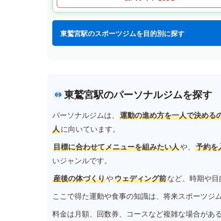
東鷲宮駅のスポーツジムを目的別に探す
東鷲宮駅のパーソナルジムを探す
パーソナルジムは、
運動の進め方を一人で決める
人
に向いています。
目標に合わせてメニューを組みたい人
や、
予約を
いジャンルです。
産後の体づくり
や
ウェディング前
など、時期や目
ここで得た運動や食事の知識は、将来スポーツジ
料金は月額、回数券、コースなど複雑な場合があ