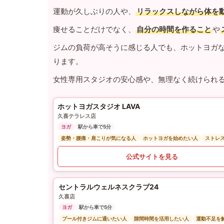
運動が久しぶりの人や、
リラックスしながら体を
痩せることだけでなく、
自分の時間を作ること
や
ジムの負荷が高そうに感じる人でも、ホットヨガ
ります。
女性専用スタジオの安心感や、無理なく続けられ
ホットヨガスタジオ LAVA
久喜テラレス店
ヨガ
駅から車で5分
姿勢・腰痛・肩こりが気になる人
ホットヨガを始めたい人
ストレ
公式サイトを見る
セントラルウェルネスクラブ24
久喜店
ヨガ
駅から車で5分
プール付きジムに通いたい人
隙間時間を活用したい人
運動不足を