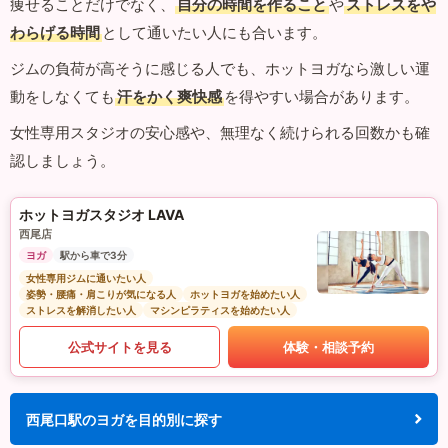
痩せることだけでなく、
自分の時間を作ること
や
ストレスをや
わらげる時間
として通いたい人にも合います。
ジムの負荷が高そうに感じる人でも、ホットヨガなら激しい運
動をしなくても
汗をかく爽快感
を得やすい場合があります。
女性専用スタジオの安心感や、無理なく続けられる回数かも確
認しましょう。
ホットヨガスタジオ LAVA
西尾店
ヨガ
駅から車で3分
女性専用ジムに通いたい人
姿勢・腰痛・肩こりが気になる人
ホットヨガを始めたい人
ストレスを解消したい人
マシンピラティスを始めたい人
公式サイトを見る
体験・相談予約
西尾口駅のヨガを目的別に探す