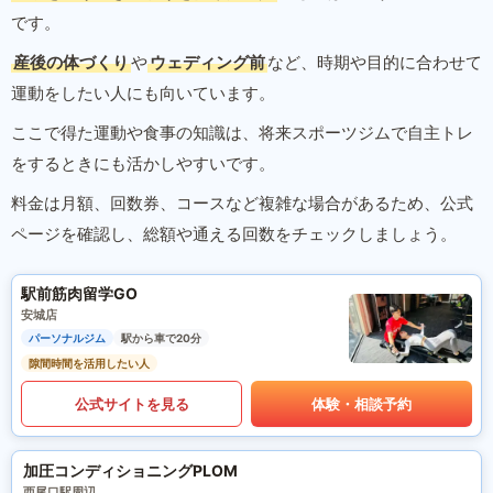
です。
産後の体づくり
や
ウェディング前
など、時期や目的に合わせて
運動をしたい人にも向いています。
ここで得た運動や食事の知識は、将来スポーツジムで自主トレ
をするときにも活かしやすいです。
料金は月額、回数券、コースなど複雑な場合があるため、公式
ページを確認し、総額や通える回数をチェックしましょう。
駅前筋肉留学GO
安城店
パーソナルジム
駅から車で20分
隙間時間を活用したい人
公式サイトを見る
体験・相談予約
加圧コンディショニングPLOM
西尾口駅周辺