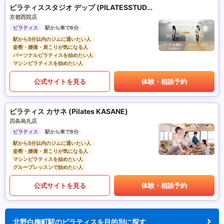
ピラティススタジオ デップ (PILATESSTUDIO DEP)
京都西院店
ピラティス
駅から車で6分
駅から5分以内のジムに通いたい人
姿勢・腰痛・肩こりが気になる人
パーソナルピラティスを始めたい人
マシンピラティスを始めたい人
公式サイトを見る
体験・相談予約
ピラティス カサネ (Pilates KASANE)
四条烏丸店
ピラティス
駅から車で8分
駅から5分以内のジムに通いたい人
姿勢・腰痛・肩こりが気になる人
マシンピラティスを始めたい人
グループレッスンで始めたい人
公式サイトを見る
体験・相談予約
北野白梅町駅のピラティスを目的別に探す