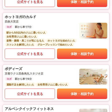
公式サイトを見る
体験・相談予約
ホットヨガのカルド
四条大宮店
ヨガ
駅から車で7分
駅から5分以内のジムに通いたい人
女性専用ジムに通いたい人
姿勢・腰痛・肩こりが気になる人
ホットヨガを始めたい人
ストレスを解消したい人
グループレッスンで始めたい人
公式サイトを見る
体験・相談予約
ボディーズ
京都ラクエ四条烏丸スタジオ店
ヨガ
駅から車で8分
運動不足を解消したい人
女性専用ジムに通いたい人
公式サイトを見る
体験・相談予約
アルペンクイックフィットネス