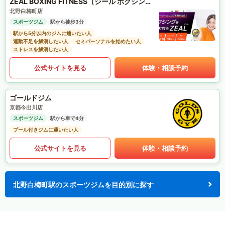
ZEAL BOXING FITNESS（ジール ボクシング フィットネス）
北野白梅町店
スポーツジム
駅から徒歩3分
駅から5分以内のジムに通いたい人
運動不足を解消したい人
セミパーソナルを始めたい人
ストレスを解消したい人
公式サイトを見る
体験・相談予約
ゴールドジム
京都今出川店
スポーツジム
駅から車で4分
プール付きジムに通いたい人
公式サイトを見る
体験・相談予約
北野白梅町駅のスポーツジムを目的別に探す