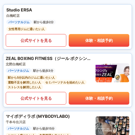
Studio ERSA
白梅町店
パーソナルジム
駅から徒歩2分
女性専用ジムに通いたい人
公式サイトを見る
体験・相談予約
ZEAL BOXING FITNESS（ジール ボクシング フィットネス）
北野白梅町店
パーソナルジム
駅から徒歩3分
駅から5分以内のジムに通いたい人
運動不足を解消したい人
セミパーソナルを始めたい人
ストレスを解消したい人
公式サイトを見る
体験・相談予約
マイボディラボ (MYBODYLABO)
千本今出川店
パーソナルジム
駅から徒歩15分