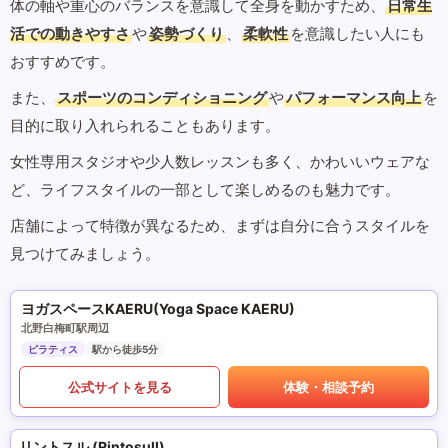
体の軸や重心のバランスを意識して全身を動かすため、
日常生
活での動きやすさ
や
姿勢づくり
、
柔軟性
を意識したい人にも
おすすめです。
また、
スポーツのコンディショニング
や
パフォーマンス向上
を
目的に取り入れられることもあります。
女性専用スタジオや少人数レッスンも多く、かわいいウェアな
ど、ライフスタイルの一部として楽しめるのも魅力です。
店舗によって特徴が異なるため、まずは自分に合うスタイルを
見つけてみましょう。
ヨガスペースKAERU(Yoga Space KAERU)
北野白梅町駅周辺
ピラティス
駅から徒歩5分
公式サイトを見る
体験・相談予約
リントスル (Rintosull)