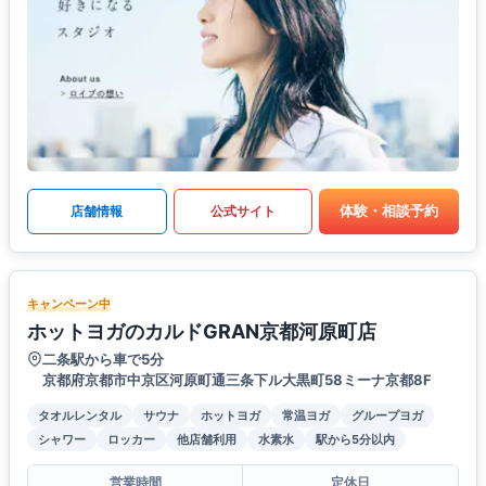
体験・相談予約
店舗情報
公式サイト
キャンペーン中
ホットヨガのカルドGRAN京都河原町店
二条駅から車で5分
京都府京都市中京区河原町通三条下ル大黒町58ミーナ京都8F
タオルレンタル
サウナ
ホットヨガ
常温ヨガ
グループヨガ
シャワー
ロッカー
他店舗利用
水素水
駅から5分以内
営業時間
定休日