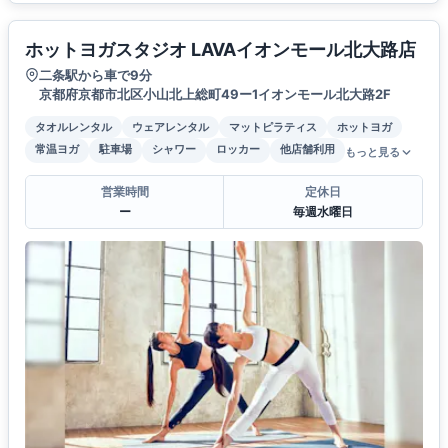
ホットヨガスタジオ LAVAイオンモール北大路店
二条駅から車で9分
京都府京都市北区小山北上総町49ー1イオンモール北大路2F
タオルレンタル
ウェアレンタル
マットピラティス
ホットヨガ
常温ヨガ
駐車場
シャワー
ロッカー
他店舗利用
もっと見る
営業時間
定休日
ー
毎週水曜日