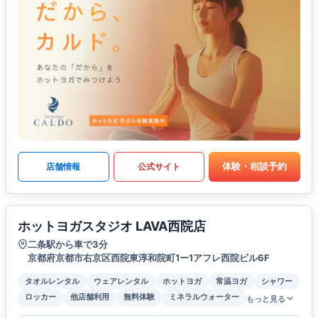
体験・相談予約
店舗情報
公式サイト
ホットヨガスタジオ LAVA西院店
二条駅から車で3分
京都府京都市右京区西院東淳和院町1ー1アフレ西院ビル6F
タオルレンタル
ウェアレンタル
ホットヨガ
常温ヨガ
シャワー
ロッカー
他店舗利用
無料体験
ミネラルウォーター
もっと見る