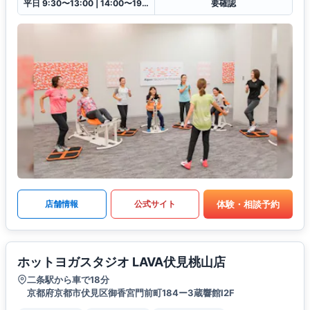
平日 9:30〜13:00❘14:00〜19:30土日祝 9:30〜13:00❘14:00〜18:00
要確認
体験・相談予約
店舗情報
公式サイト
ホットヨガスタジオ LAVA伏見桃山店
二条駅から車で18分
京都府京都市伏見区御香宮門前町184ー3蔵響館I2F