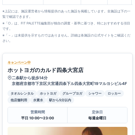
※上記には、施設運営者から情報提供のあった施設を掲載しています。全施設は下の一
覧で確認できます。
※「○」は、FIT PALETTE編集部が独自の調査・基準に基づき、特におすすめする項目
です。
※「－」は未提供を示すものではありません。詳細は各施設の公式サイトをご確認くだ
さい。
キャンペーン中
ホットヨガのカルド四条大宮店
二条駅から徒歩14分
京都府京都市下京区大宮通四条下ル四条大宮町19マルヨシビル4F
タオルレンタル
ホットヨガ
グループヨガ
シャワー
ロッカー
他店舗利用
水素水
駅から5分以内
営業時間
定休日
平日 10:00〜23:00
毎週金曜日