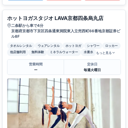
ホットヨガスタジオ LAVA京都四条烏丸店
二条駅から車で4分
京都府京都市下京区四条通東洞院東入立売西町66番地京都証券ビ
ル8F
タオルレンタル
ウェアレンタル
ホットヨガ
シャワー
ロッカー
他店舗利用
無料体験
ミネラルウォーター
水素水
もっと見る
営業時間
定休日
ー
毎週火曜日