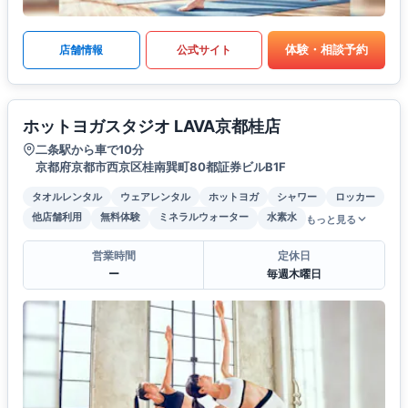
体験・相談予約
店舗情報
公式サイト
ホットヨガスタジオ LAVA京都桂店
二条駅から車で10分
京都府京都市西京区桂南巽町80都証券ビルB1F
タオルレンタル
ウェアレンタル
ホットヨガ
シャワー
ロッカー
他店舗利用
無料体験
ミネラルウォーター
水素水
もっと見る
営業時間
定休日
ー
毎週木曜日