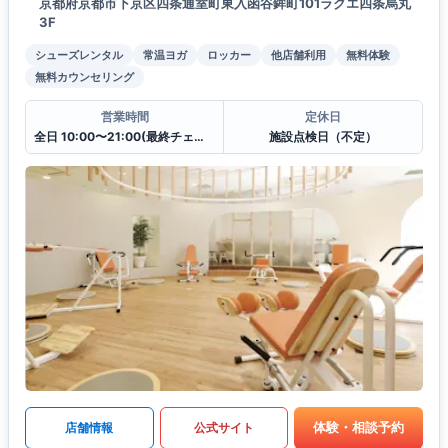
京都府京都市下京区四条通室町東入函谷鉾町101ラクエ四条烏丸
3F
シューズレンタル
常温ヨガ
ロッカー
他店舗利用
無料体験
無料カウンセリング
営業時間
定休日
全日 10:00〜21:00(最終チェックイン20:30)
施設点検日（不定）
体験・相談予約
店舗情報
公式サイト