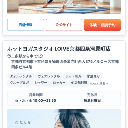
体験・相談予約
店舗情報
公式サイト
ホットヨガスタジオ LOIVE京都四条河原町店
二条駅から車で5分
京都府京都市下京区奈良物町四条通寺町西入375メルローズ京都
四条ビル4階
タオルレンタル
ウェアレンタル
ホットヨガ
常温ヨガ
グループヨガ
シャワー
ロッカー
他店舗利用
もっと見る
営業時間
定休日
火・水・金 10:00〜21:50
毎週月曜日