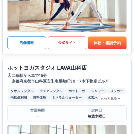
体験・相談予約
店舗情報
公式サイト
ホットヨガスタジオ LAVA山科店
二条駅から車で15分
京都府京都市山科区安朱南屋敷町30ー7木下物産ビル7F
タオルレンタル
ウェアレンタル
ホットヨガ
シャワー
ロッカー
他店舗利用
無料体験
ミネラルウォーター
水素水
もっと見る
営業時間
定休日
ー
毎週木曜日