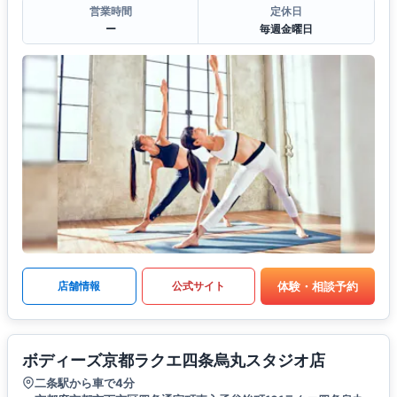
営業時間
定休日
ー
毎週金曜日
体験・相談予約
店舗情報
公式サイト
ボディーズ京都ラクエ四条烏丸スタジオ店
二条駅から車で4分