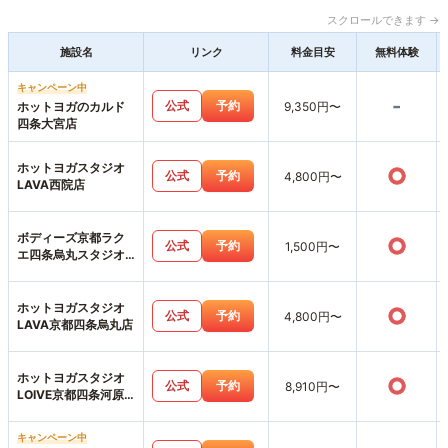
スクロールできます →
施設名
リンク
料金目安
無料体験
キャンペーン中
-
公式
予約
ホットヨガのカルド
9,350円〜
四条大宮店
ホットヨガスタジオ
○
公式
予約
4,800円〜
LAVA西院店
ボディーズ京都ラク
○
公式
予約
1,500円〜
エ四条烏丸スタジオ
店
ホットヨガスタジオ
○
公式
予約
4,800円〜
LAVA京都四条烏丸店
ホットヨガスタジオ
○
公式
予約
8,910円〜
LOIVE京都四条河原
町店
キャンペーン中