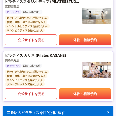
ピラティススタジオ デップ (PILATESSTUDIO DEP)
京都西院店
ピラティス
駅から車で3分
駅から5分以内のジムに通いたい人
姿勢・腰痛・肩こりが気になる人
パーソナルピラティスを始めたい人
マシンピラティスを始めたい人
公式サイトを見る
体験・相談予約
ピラティス カサネ (Pilates KASANE)
四条烏丸店
ピラティス
駅から車で5分
駅から5分以内のジムに通いたい人
姿勢・腰痛・肩こりが気になる人
マシンピラティスを始めたい人
グループレッスンで始めたい人
公式サイトを見る
体験・相談予約
二条駅のピラティスを目的別に探す