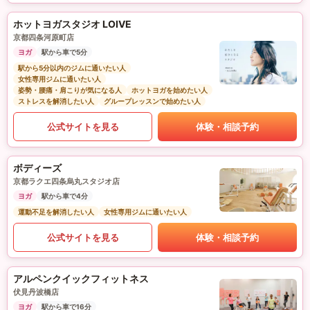
ホットヨガスタジオ LOIVE
京都四条河原町店
ヨガ
駅から車で5分
駅から5分以内のジムに通いたい人
女性専用ジムに通いたい人
姿勢・腰痛・肩こりが気になる人
ホットヨガを始めたい人
ストレスを解消したい人
グループレッスンで始めたい人
公式サイトを見る
体験・相談予約
ボディーズ
京都ラクエ四条烏丸スタジオ店
ヨガ
駅から車で4分
運動不足を解消したい人
女性専用ジムに通いたい人
公式サイトを見る
体験・相談予約
アルペンクイックフィットネス
伏見丹波橋店
ヨガ
駅から車で16分