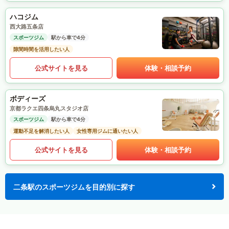
ハコジム
西大路五条店
スポーツジム
駅から車で4分
隙間時間を活用したい人
公式サイトを見る
体験・相談予約
ボディーズ
京都ラクエ四条烏丸スタジオ店
スポーツジム
駅から車で4分
運動不足を解消したい人
女性専用ジムに通いたい人
公式サイトを見る
体験・相談予約
二条駅のスポーツジムを目的別に探す