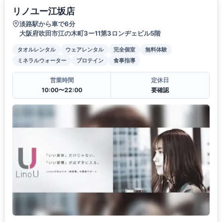
リノユー江坂店
淡路駅から車で6分
大阪府吹田市江の木町3ー11第3ロンヂェビル5階
タオルレンタル
ウェアレンタル
完全個室
無料体験
ミネラルウォーター
プロテイン
食事指導
営業時間
定休日
10:00〜22:00
要確認