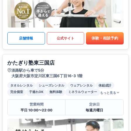
体験・相談予約
店舗情報
公式サイト
かたぎり塾東三国店
淡路駅から車で5分
大阪府大阪市淀川区東三国6丁目16-3 1階
タオルレンタル
シューズレンタル
ウェアレンタル
体組成計
完全個室
子連れOK
無料体験
ミネラルウォーター
もっと見る
営業時間
定休日
平日 10:00〜22:00
毎週月曜日