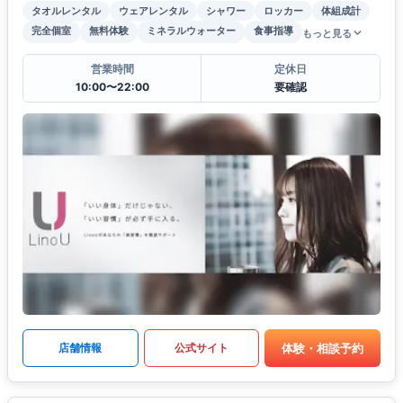
タオルレンタル
ウェアレンタル
シャワー
ロッカー
体組成計
完全個室
無料体験
ミネラルウォーター
食事指導
もっと見る
営業時間
定休日
10:00〜22:00
要確認
体験・相談予約
店舗情報
公式サイト