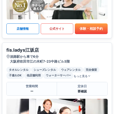
体験・相談予約
店舗情報
公式サイト
fis.ladys江坂店
淡路駅から車で6分
大阪府吹田市江の木町7-23中路ビル3階
タオルレンタル
シューズレンタル
ウェアレンタル
完全個室
子連れOK
他店舗利用
ウォーターサーバー
もっと見る
営業時間
定休日
ー
要確認