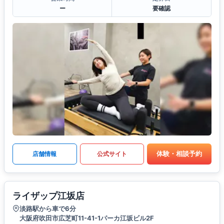
ー
要確認
体験・相談予約
店舗情報
公式サイト
ライザップ江坂店
淡路駅から車で6分
大阪府吹田市広芝町11-41-1パーカ江坂ビル2F