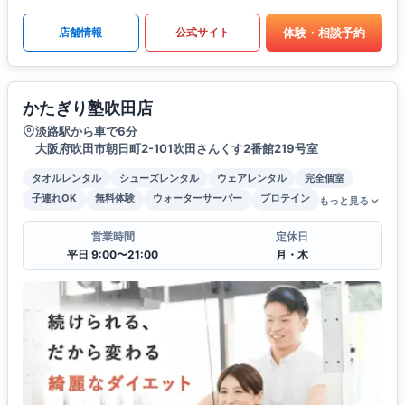
体験・相談予約
店舗情報
公式サイト
かたぎり塾吹田店
淡路駅から車で6分
大阪府吹田市朝日町2-101吹田さんくす2番館219号室
タオルレンタル
シューズレンタル
ウェアレンタル
完全個室
子連れOK
無料体験
ウォーターサーバー
プロテイン
もっと見る
営業時間
定休日
平日 9:00〜21:00
月・木