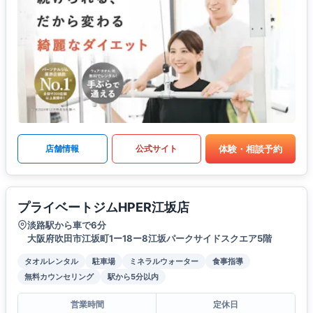
体験・相談予約
店舗情報
公式サイト
プライベートジムHPER江坂店
淡路駅から車で6分
大阪府吹田市江坂町1ー18ー8江坂パークサイドスクエア5階
タオルレンタル
駐車場
ミネラルウォーター
食事指導
無料カウンセリング
駅から5分以内
営業時間
定休日