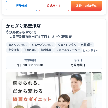
体験・相談予約
店舗情報
公式サイト
かたぎり塾豊津店
淡路駅から車で6分
大阪府吹田市垂水町１丁目１-８ ビバ豊津 1F
タオルレンタル
シューズレンタル
ウェアレンタル
体組成計
完全個室
子連れOK
無料体験
ミネラルウォーター
もっと見る
営業時間
定休日
平日 10:00〜22:00
毎週月曜日