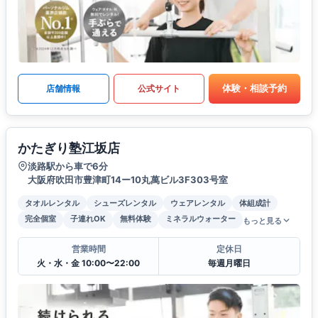
体験・相談予約
店舗情報
公式サイト
かたぎり塾江坂店
淡路駅から車で6分
大阪府吹田市豊津町14ー10丸萬ビル3F303号室
タオルレンタル
シューズレンタル
ウェアレンタル
体組成計
完全個室
子連れOK
無料体験
ミネラルウォーター
もっと見る
営業時間
定休日
火・水・金 10:00〜22:00
毎週月曜日