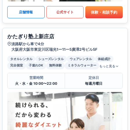
体験・相談予約
店舗情報
公式サイト
かたぎり塾上新庄店
淡路駅から車で4分
大阪府大阪市東淀川区瑞光1ー11ー5廣澤2号ビル5F
タオルレンタル
シューズレンタル
ウェアレンタル
体組成計
完全個室
子連れOK
無料体験
ミネラルウォーター
もっと見る
営業時間
定休日
火・水・金 10:00〜22:00
毎週月曜日