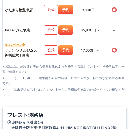
○
公式
予約
かたぎり塾豊津店
8,800円〜
-
公式
予約
fis.ladys江坂店
65,800円〜
キャンペーン中
○
公式
予約
ザ パーソナルジム天
17,600円〜
神橋筋六丁目店
※上記には、施設運営者から情報提供のあった施設を掲載しています。全施設は下の一
覧で確認できます。
※「○」は、FIT PALETTE編集部が独自の調査・基準に基づき、特におすすめする項目
です。
※「－」は未提供を示すものではありません。詳細は各施設の公式サイトをご確認くだ
さい。
ブレスト淡路店
淡路駅から徒歩2分
大阪府大阪市東淀川区淡路4-11-11MINO FIRST BUILDING2階