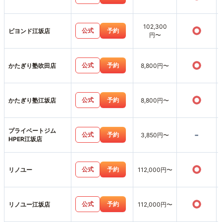
102,300
○
公式
予約
ビヨンド江坂店
円〜
○
公式
予約
かたぎり塾吹田店
8,800円〜
○
公式
予約
かたぎり塾江坂店
8,800円〜
プライベートジム
-
公式
予約
3,850円〜
HPER江坂店
○
公式
予約
リノユー
112,000円〜
○
公式
予約
リノユー江坂店
112,000円〜