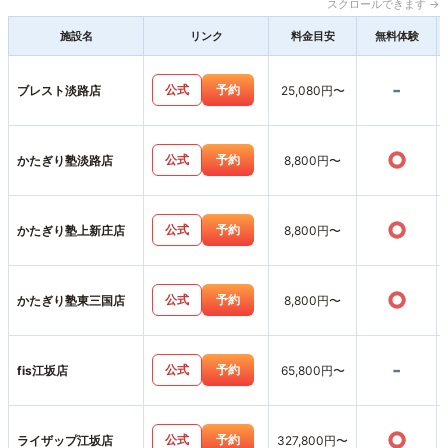
スクロールできます →
施設名
リンク
料金目安
無料体験
-
公式
予約
ブレスト淡路店
25,080円〜
○
公式
予約
かたぎり塾淡路店
8,800円〜
○
公式
予約
かたぎり塾上新庄店
8,800円〜
○
公式
予約
かたぎり塾東三国店
8,800円〜
-
公式
予約
fis江坂店
65,800円〜
○
公式
予約
ライザップ江坂店
327,800円〜