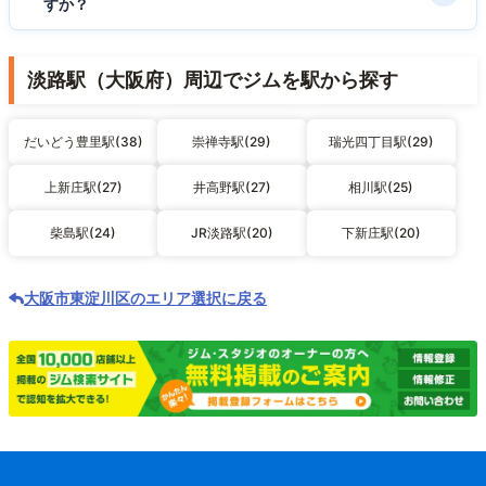
すか？
淡路駅（大阪府）周辺でジムを駅から探す
だいどう豊里駅(38)
崇禅寺駅(29)
瑞光四丁目駅(29)
上新庄駅(27)
井高野駅(27)
相川駅(25)
柴島駅(24)
JR淡路駅(20)
下新庄駅(20)
大阪市東淀川区のエリア選択に戻る