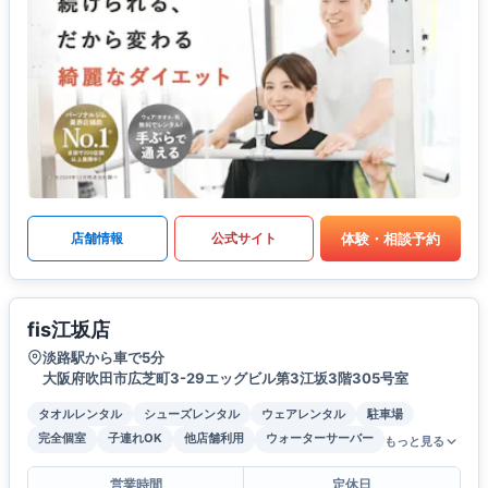
体験・相談予約
店舗情報
公式サイト
fis江坂店
淡路駅から車で5分
大阪府吹田市広芝町3-29エッグビル第3江坂3階305号室
タオルレンタル
シューズレンタル
ウェアレンタル
駐車場
完全個室
子連れOK
他店舗利用
ウォーターサーバー
もっと見る
営業時間
定休日