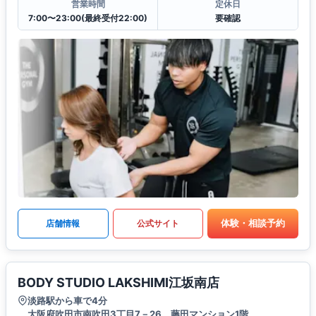
営業時間
定休日
7:00〜23:00(最終受付22:00)
要確認
体験・相談予約
店舗情報
公式サイト
BODY STUDIO LAKSHIMI江坂南店
淡路駅から車で4分
大阪府吹田市南吹田3丁目7－26 藤田マンション1階