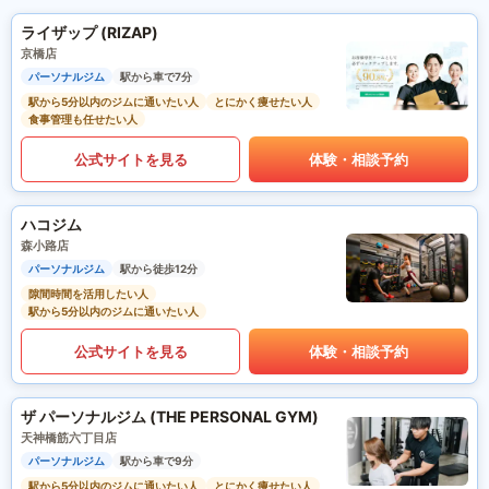
ライザップ (RIZAP)
京橋店
パーソナルジム
駅から車で7分
駅から5分以内のジムに通いたい人
とにかく痩せたい人
食事管理も任せたい人
公式サイトを見る
体験・相談予約
ハコジム
森小路店
パーソナルジム
駅から徒歩12分
隙間時間を活用したい人
駅から5分以内のジムに通いたい人
公式サイトを見る
体験・相談予約
ザ パーソナルジム (THE PERSONAL GYM)
天神橋筋六丁目店
パーソナルジム
駅から車で9分
駅から5分以内のジムに通いたい人
とにかく痩せたい人