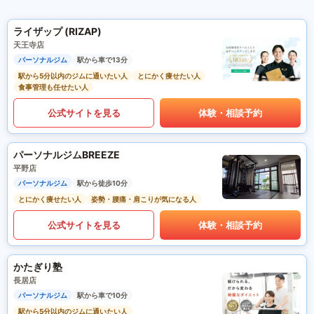
ライザップ (RIZAP)
天王寺店
パーソナルジム
駅から車で13分
駅から5分以内のジムに通いたい人
とにかく痩せたい人
食事管理も任せたい人
公式サイトを見る
体験・相談予約
パーソナルジムBREEZE
平野店
パーソナルジム
駅から徒歩10分
とにかく痩せたい人
姿勢・腰痛・肩こりが気になる人
公式サイトを見る
体験・相談予約
かたぎり塾
長居店
パーソナルジム
駅から車で10分
駅から5分以内のジムに通いたい人