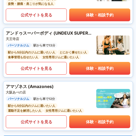
姿勢・腰痛・肩こりが気になる人
公式サイトを見る
体験・相談予約
アンドゥスーパーボディ (UNDEUX SUPERBODY)
天王寺店
パーソナルジム
駅から車で13分
駅から5分以内のジムに通いたい人
とにかく痩せたい人
食事管理も任せたい人
女性専用ジムに通いたい人
公式サイトを見る
体験・相談予約
アマゾネス (Amazones)
大阪あべの店
パーソナルジム
駅から車で12分
駅から5分以内のジムに通いたい人
運動不足を解消したい人
女性専用ジムに通いたい人
公式サイトを見る
体験・相談予約