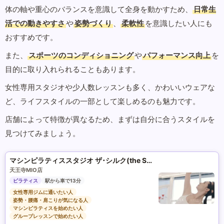
体の軸や重心のバランスを意識して全身を動かすため、
日常生
活での動きやすさ
や
姿勢づくり
、
柔軟性
を意識したい人にも
おすすめです。
また、
スポーツのコンディショニング
や
パフォーマンス向上
を
目的に取り入れられることもあります。
女性専用スタジオや少人数レッスンも多く、かわいいウェアな
ど、ライフスタイルの一部として楽しめるのも魅力です。
店舗によって特徴が異なるため、まずは自分に合うスタイルを
見つけてみましょう。
マシンピラティススタジオ ザ･シルク(the SILK)
天王寺MIO店
ピラティス
駅から車で13分
女性専用ジムに通いたい人
姿勢・腰痛・肩こりが気になる人
マシンピラティスを始めたい人
グループレッスンで始めたい人