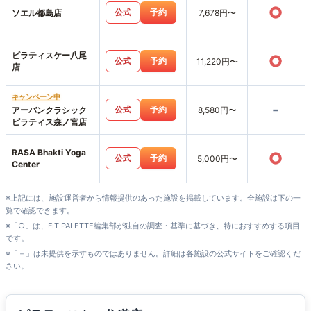
○
公式
予約
ソエル都島店
7,678円〜
ピラティスケー八尾
○
公式
予約
11,220円〜
店
キャンペーン中
-
公式
予約
アーバンクラシック
8,580円〜
ピラティス森ノ宮店
RASA Bhakti Yoga
○
公式
予約
5,000円〜
Center
※上記には、施設運営者から情報提供のあった施設を掲載しています。全施設は下の一
覧で確認できます。
※「○」は、FIT PALETTE編集部が独自の調査・基準に基づき、特におすすめする項目
です。
※「－」は未提供を示すものではありません。詳細は各施設の公式サイトをご確認くだ
さい。