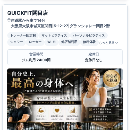
QUICKFIT関目店
住道駅から車で14分
大阪府大阪市城東区関目|5-12-27|グランシャレー関目2階
トレーナー固定制
マットピラティス
パーソナルピラティス
シャワー
ロッカー
Wi-Fi
他店舗利用
無料体験
もっと見る
営業時間
定休日
ジム利用 24:00間
定休日なし