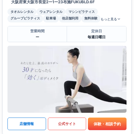
大阪府東大阪市長堂2ー1ー23布施FUKUBLD.6F
タオルレンタル
ウェアレンタル
マシンピラティス
グループピラティス
駐車場
他店舗利用
無料体験
もっと見る
営業時間
定休日
ー
毎週日曜日
体験・相談予約
店舗情報
公式サイト