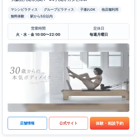
マシンピラティス
グループピラティス
子連れOK
他店舗利用
無料体験
駅から5分以内
営業時間
定休日
火・水・金 10:00〜22:00
毎週月曜日
体験・相談予約
店舗情報
公式サイト