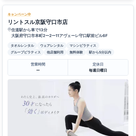
キャンペーン中
リントスル京阪守口市店
住道駅から車で13分
大阪府守口市本町2ー2ー11アヴェーレ守口駅前ビル6F
タオルレンタル
ウェアレンタル
マシンピラティス
グループピラティス
他店舗利用
無料体験
駅から5分以内
営業時間
定休日
ー
毎週日曜日