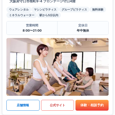
大阪府守口市桜町9-4 フロンテージ守口4階
ウェアレンタル
マシンピラティス
グループピラティス
無料体験
ミネラルウォーター
駅から5分以内
営業時間
定休日
8:00〜21:00
年中無休
体験・相談予約
店舗情報
公式サイト