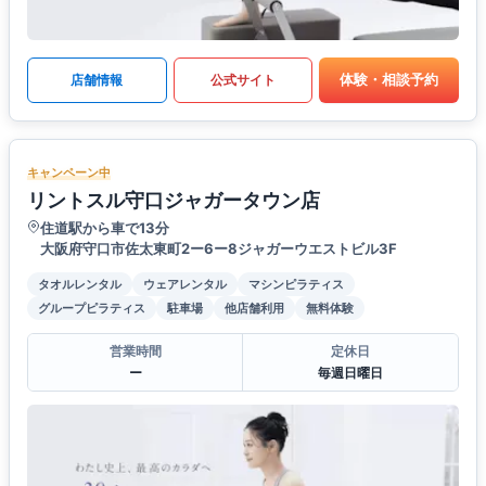
体験・相談予約
店舗情報
公式サイト
キャンペーン中
リントスル守口ジャガータウン店
住道駅から車で13分
大阪府守口市佐太東町2ー6ー8ジャガーウエストビル3F
タオルレンタル
ウェアレンタル
マシンピラティス
グループピラティス
駐車場
他店舗利用
無料体験
営業時間
定休日
ー
毎週日曜日