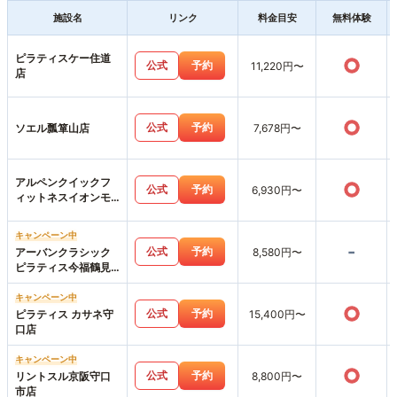
施設名
リンク
料金目安
無料体験
ピラティスケー住道
○
公式
予約
11,220円〜
店
○
公式
予約
ソエル瓢箪山店
7,678円〜
アルペンクイックフ
○
公式
予約
6,930円〜
ィットネスイオンモ
ール鶴見緑地店
キャンペーン中
-
公式
予約
アーバンクラシック
8,580円〜
ピラティス今福鶴見
店
キャンペーン中
○
公式
予約
ピラティス カサネ守
15,400円〜
口店
キャンペーン中
○
公式
予約
リントスル京阪守口
8,800円〜
市店