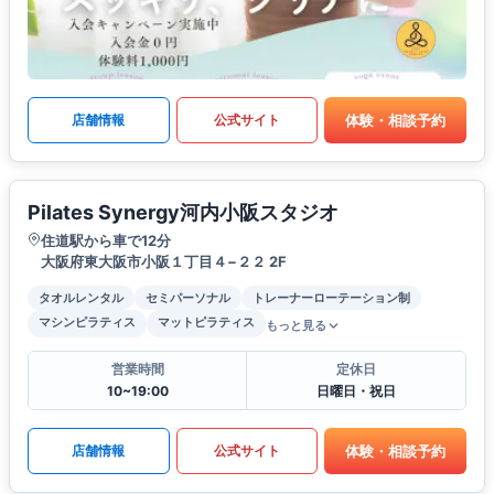
体験・相談予約
店舗情報
公式サイト
Pilates Synergy河内小阪スタジオ
住道駅から車で12分
大阪府東大阪市小阪１丁目４−２２ 2F
タオルレンタル
セミパーソナル
トレーナーローテーション制
マシンピラティス
マットピラティス
もっと見る
営業時間
定休日
10~19:00
日曜日・祝日
体験・相談予約
店舗情報
公式サイト