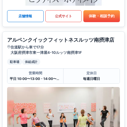
体験・相談予約
店舗情報
公式サイト
アルペンクイックフィットネスルッツ南摂津店
住道駅から車で17分
大阪府摂津市東一津屋4-10ルッツ南摂津1F
駐車場
体組成計
営業時間
定休日
平日 10:00〜13:00・14:00〜20:00
毎週日曜日