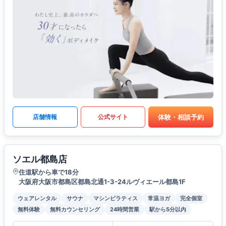
体験・相談予約
店舗情報
公式サイト
ソエル都島店
住道駅から車で18分
大阪府大阪市都島区都島北通1-3-24ルヴィエール都島1F
ウェアレンタル
サウナ
マシンピラティス
常温ヨガ
完全個室
無料体験
無料カウンセリング
24時間営業
駅から5分以内