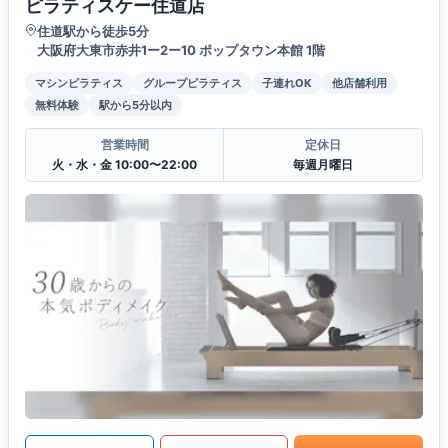
ピラティスケー住道店
住道駅から徒歩5分
大阪府大東市赤井1ー2ー10 ポップタウン本館 1階
マシンピラティス
グループピラティス
子連れOK
他店舗利用
無料体験
駅から5分以内
営業時間
定休日
火・水・金 10:00〜22:00
毎週月曜日