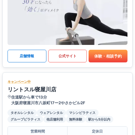
体験・相談予約
店舗情報
公式サイト
キャンペーン中
リントスル寝屋川店
住道駅から車で13分
大阪府寝屋川市八坂町17ー2やさかビル2F
タオルレンタル
ウェアレンタル
マシンピラティス
グループピラティス
他店舗利用
無料体験
駅から5分以内
営業時間
定休日