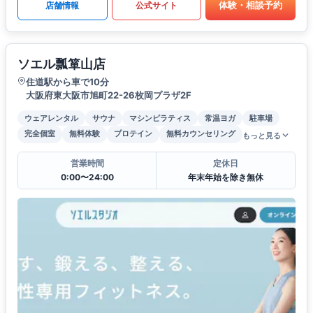
体験・相談予約
店舗情報
公式サイト
ソエル瓢箪山店
住道駅から車で10分
大阪府東大阪市旭町22-26枚岡プラザ2F
ウェアレンタル
サウナ
マシンピラティス
常温ヨガ
駐車場
完全個室
無料体験
プロテイン
無料カウンセリング
もっと見る
営業時間
定休日
0:00〜24:00
年末年始を除き無休