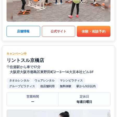
体験・相談予約
店舗情報
公式サイト
キャンペーン中
リントスル京橋店
住道駅から車で17分
大阪府大阪市都島区東野田町2ー3ー14大京本社ビル3F
タオルレンタル
ウェアレンタル
マシンピラティス
グループピラティス
他店舗利用
無料体験
駅から5分以内
営業時間
定休日
ー
毎週日曜日