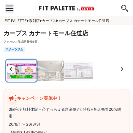
FIT PALETTE
系列店
カーブス
カーブス カナートモール住道店
カーブス カナートモール住道店
アクセス:
住道駅徒歩1分
スポーツジム
キャンペーン実施中！
3回完全無料体験＋必ずもらえる超豪華7大特典※各店先着20名限
定
26/8/1 〜 26/8/31
【豪華7大特典の内訳】