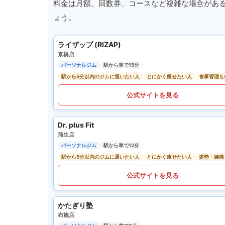
料金は月額、回数券、コースなど複雑な場合があ
ょう。
ライザップ (RIZAP)
京橋店
パーソナルジム
駅から車で15分
駅から5分以内のジムに通いたい人
とにかく痩せたい人
食事管理も
公式サイトを見る
Dr. plus Fit
蒲生店
パーソナルジム
駅から車で12分
駅から5分以内のジムに通いたい人
とにかく痩せたい人
姿勢・腰痛
公式サイトを見る
かたぎり塾
布施店