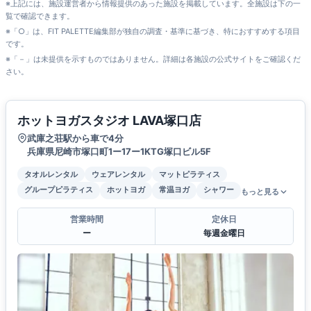
※上記には、施設運営者から情報提供のあった施設を掲載しています。全施設は下の一
覧で確認できます。
※「○」は、FIT PALETTE編集部が独自の調査・基準に基づき、特におすすめする項目
です。
※「－」は未提供を示すものではありません。詳細は各施設の公式サイトをご確認くだ
さい。
ホットヨガスタジオ LAVA塚口店
武庫之荘駅から車で4分
兵庫県尼崎市塚口町1ー17ー1KTG塚口ビル5F
タオルレンタル
ウェアレンタル
マットピラティス
グループピラティス
ホットヨガ
常温ヨガ
シャワー
もっと見る
営業時間
定休日
ー
毎週金曜日