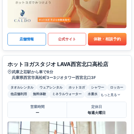
体験・相談予約
店舗情報
公式サイト
ホットヨガスタジオ LAVA西宮北口高松店
武庫之荘駅から車で8分
兵庫県西宮市高松町3ー3ジオタワー西宮北口3F
タオルレンタル
ウェアレンタル
ホットヨガ
シャワー
ロッカー
他店舗利用
無料体験
ミネラルウォーター
水素水
もっと見る
営業時間
定休日
ー
毎週火曜日