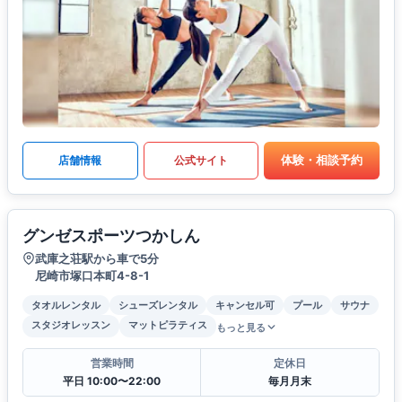
体験・相談予約
店舗情報
公式サイト
グンゼスポーツつかしん
武庫之荘駅から車で5分
尼崎市塚口本町4-8-1
タオルレンタル
シューズレンタル
キャンセル可
プール
サウナ
スタジオレッスン
マットピラティス
もっと見る
営業時間
定休日
平日 10:00〜22:00
毎月月末