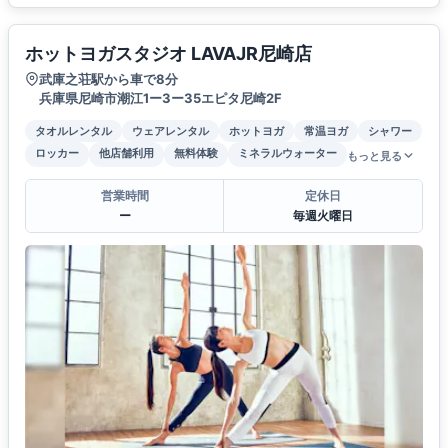
ホットヨガスタジオ LAVAJR尼崎店
武庫之荘駅から車で8分
兵庫県尼崎市潮江1ー3ー35エピタ尼崎2F
タオルレンタル
ウェアレンタル
ホットヨガ
常温ヨガ
シャワー
ロッカー
他店舗利用
無料体験
ミネラルウォーター
もっと見る
営業時間
定休日
ー
毎週火曜日