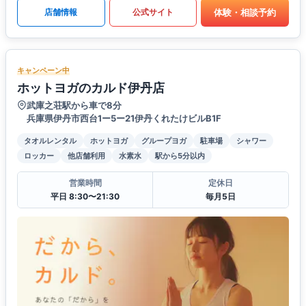
体験・相談予約
店舗情報
公式サイト
キャンペーン中
ホットヨガのカルド伊丹店
武庫之荘駅から車で8分
兵庫県伊丹市西台1ー5ー21伊丹くれたけビルB1F
タオルレンタル
ホットヨガ
グループヨガ
駐車場
シャワー
ロッカー
他店舗利用
水素水
駅から5分以内
営業時間
定休日
平日 8:30〜21:30
毎月5日