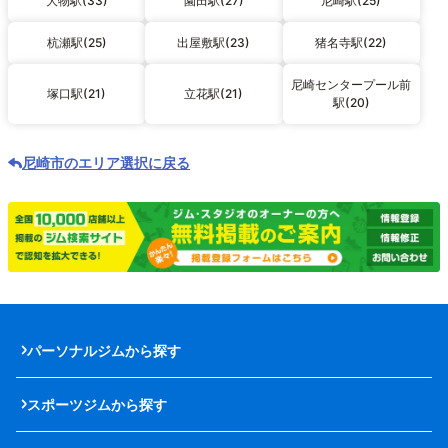
大物駅(33)
園田駅(27)
尼崎駅(25)
杭瀬駅(25)
出屋敷駅(23)
猪名寺駅(22)
尼崎センタープール前
塚口駅(21)
立花駅(21)
駅(20)
尼崎市のエリア選択に戻る
パーソナルジムから探す
スポーツジムから探す