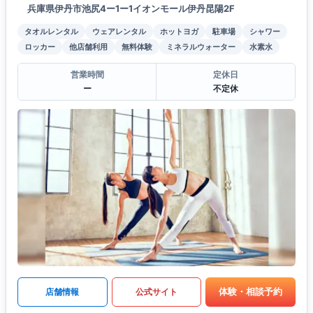
兵庫県伊丹市池尻4ー1ー1イオンモール伊丹昆陽2F
タオルレンタル
ウェアレンタル
ホットヨガ
駐車場
シャワー
ロッカー
他店舗利用
無料体験
ミネラルウォーター
水素水
営業時間
定休日
ー
不定休
体験・相談予約
店舗情報
公式サイト