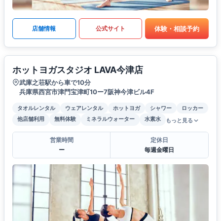
体験・相談予約
店舗情報
公式サイト
ホットヨガスタジオ LAVA今津店
武庫之荘駅から車で10分
兵庫県西宮市津門宝津町10ー7阪神今津ビル4F
タオルレンタル
ウェアレンタル
ホットヨガ
シャワー
ロッカー
他店舗利用
無料体験
ミネラルウォーター
水素水
もっと見る
営業時間
定休日
ー
毎週金曜日