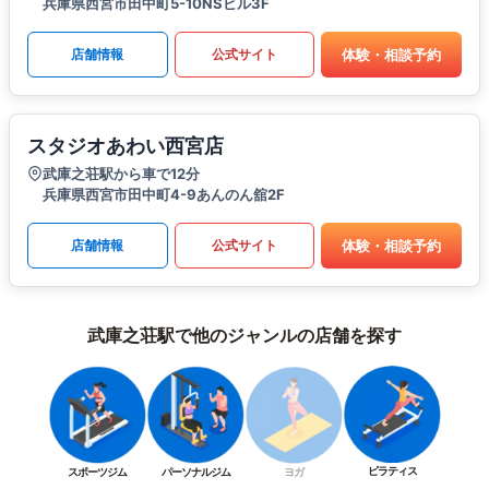
兵庫県西宮市田中町5-10NSビル3F
体験・相談予約
店舗情報
公式サイト
スタジオあわい西宮店
武庫之荘駅から車で12分
兵庫県西宮市田中町4-9あんのん舘2F
体験・相談予約
店舗情報
公式サイト
武庫之荘駅で他のジャンルの店舗を探す
ピラティス
スポーツジム
パーソナルジム
ヨガ