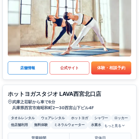
体験・相談予約
店舗情報
公式サイト
ホットヨガスタジオ LAVA西宮北口店
武庫之荘駅から車で8分
兵庫県西宮市南昭和町2ー30西宮山下ビル4F
タオルレンタル
ウェアレンタル
ホットヨガ
シャワー
ロッカー
他店舗利用
無料体験
ミネラルウォーター
水素水
もっと見る
営業時間
定休日