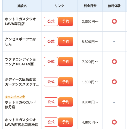
施設名
リンク
料金目安
無料体験
ホットヨガスタジオ
○
公式
予約
3,800円〜
LAVA塚口店
グンゼスポーツつか
-
公式
予約
8,800円〜
しん
ツタヤコンディショ
○
公式
予約
7,920円〜
ニング PILATES西宮
薬師町店
ボディーズ阪急西宮
○
公式
予約
1,500円〜
ガーデンズスタジオ
店
キャンペーン中
-
公式
予約
ホットヨガのカルド
8,800円〜
伊丹店
ホットヨガスタジオ
○
公式
予約
4,800円〜
LAVA西宮北口高松店