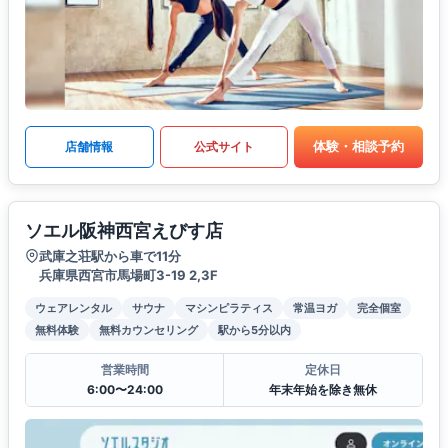
体験・相談予約
店舗情報
公式サイト
ソエル阪神西宮えびす店
武庫之荘駅から車で11分
兵庫県西宮市馬場町3-19 2,3F
ウェアレンタル
サウナ
マシンピラティス
常温ヨガ
完全個室
無料体験
無料カウンセリング
駅から5分以内
営業時間
定休日
6:00〜24:00
年末年始を除き無休