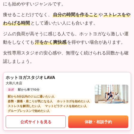
にも始めやすいジャンルです。
痩せることだけでなく、
自分の時間を作ること
や
ストレスをや
わらげる時間
として通いたい人にも合います。
ジムの負荷が高そうに感じる人でも、ホットヨガなら激しい運
動をしなくても
汗をかく爽快感
を得やすい場合があります。
女性専用スタジオの安心感や、無理なく続けられる回数かも確
認しましょう。
ホットヨガスタジオ LAVA
大和八木店
ヨガ
駅から車で10分
駅から5分以内のジムに通いたい人
姿勢・腰痛・肩こりが気になる人
ホットヨガを始めたい人
ストレスを解消したい人
マットピラティスを始めたい人
グループレッスンで始めたい人
公式サイトを見る
体験・相談予約