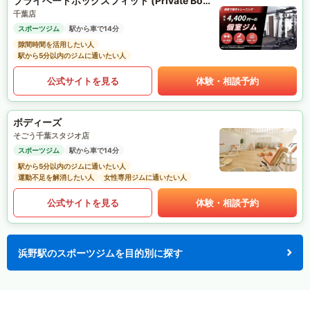
プライベートボックスフィット (Private Box Fit)
千葉店
スポーツジム
駅から車で14分
隙間時間を活用したい人
駅から5分以内のジムに通いたい人
公式サイトを見る
体験・相談予約
ボディーズ
そごう千葉スタジオ店
スポーツジム
駅から車で14分
駅から5分以内のジムに通いたい人
運動不足を解消したい人
女性専用ジムに通いたい人
公式サイトを見る
体験・相談予約
浜野駅のスポーツジムを目的別に探す