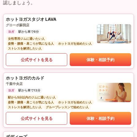
認しましょう。
ホットヨガスタジオ LAVA
グローボ蘇我店
ヨガ
駅から車で6分
女性専用ジムに通いたい人
姿勢・腰痛・肩こりが気になる人
ホットヨガを始めたい人
ストレスを解消したい人
公式サイトを見る
体験・相談予約
ホットヨガのカルド
千葉中央店
ヨガ
駅から車で13分
駅から5分以内のジムに通いたい人
姿勢・腰痛・肩こりが気になる人
ホットヨガを始めたい人
ストレスを解消したい人
グループレッスンで始めたい人
公式サイトを見る
体験・相談予約
ボディーズ