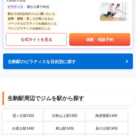
大和西大寺店
ピラティス
駅から車で16分
駅から5分以内のジムに通いたい人
姿勢・腰痛・肩こりが気になる人
パーソナルピラティスを始めたい人
マシンピラティスを始めたい人
公式サイトを見る
体験・相談予約
生駒駅のピラティスを目的別に探す
生駒駅周辺でジムを駅から探す
霞ヶ丘駅(52)
生駒山上駅(50)
梅屋敷駅(49)
白庭台駅(46)
東山駅(45)
萩の台駅(45)