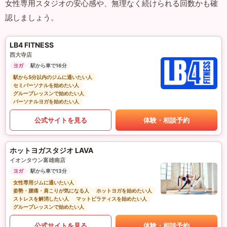
女性専用スタジオの安心感や、無理なく続けられる回数かも確
認しましょう。
LB4 FITNESS
西大寺店
ヨガ
駅から車で16分
駅から5分以内のジムに通いたい人
セミパーソナルを始めたい人
グループレッスンで始めたい人
パーソナルヨガを始めたい人
公式サイトを見る
体験・相談予約
ホットヨガスタジオ LAVA
イオンタウン富雄南店
ヨガ
駅から車で13分
女性専用ジムに通いたい人
姿勢・腰痛・肩こりが気になる人
ホットヨガを始めたい人
ストレスを解消したい人
マットピラティスを始めたい人
グループレッスンで始めたい人
公式サイトを見る
体験・相談予約