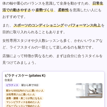
体の軸や重心のバランスを意識して全身を動かすため、
日常生
活での動きやすさ
や
姿勢づくり
、
柔軟性
を意識したい人にも
おすすめです。
また、
スポーツのコンディショニング
や
パフォーマンス向上
を
目的に取り入れられることもあります。
女性専用スタジオや少人数レッスンも多く、かわいいウェアな
ど、ライフスタイルの一部として楽しめるのも魅力です。
店舗によって特徴が異なるため、まずは自分に合うスタイルを
見つけてみましょう。
ピラティスケー (pilates K)
住道店
ピラティス
駅から車で15分
駅から5分以内のジムに通いたい人
女性専用ジムに通いたい人
姿勢・腰痛・肩こりが気になる人
マシンピラティスを始めたい人
グループレッスンで始めたい人