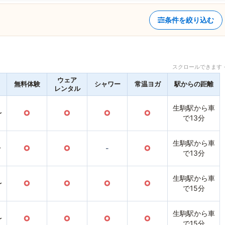
条件を絞り込む
スクロールできます 
ウェア
無料体験
シャワー
常温ヨガ
駅からの距離
レンタル
生駒駅から車
〜
○
○
○
○
で13分
生駒駅から車
〜
○
○
-
○
で13分
生駒駅から車
〜
○
○
○
○
で15分
生駒駅から車
〜
○
○
○
○
で15分