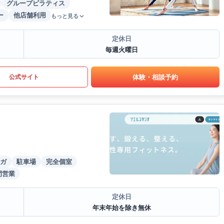
グループピラティス
ー
他店舗利用
もっと見る
定休日
毎週火曜日
体験・相談予約
公式サイト
ガ
駐車場
完全個室
間営業
定休日
年末年始を除き無休