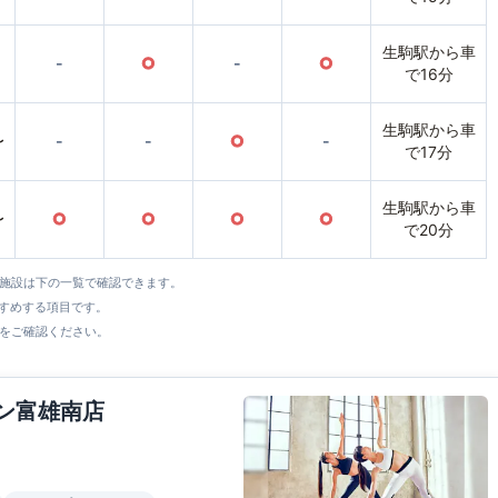
生駒駅から車
-
○
-
○
で16分
生駒駅から車
〜
-
-
○
-
で17分
生駒駅から車
〜
○
○
○
○
で20分
全施設は下の一覧で確認できます。
すすめする項目です。
をご確認ください。
ウン富雄南店