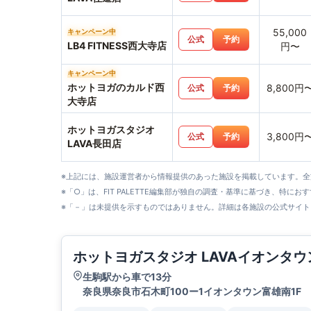
55,000
キャンペーン中
公式
予約
LB4 FITNESS西大寺店
円〜
キャンペーン中
ホットヨガのカルド西
8,800円
公式
予約
大寺店
ホットヨガスタジオ
3,800円
公式
予約
LAVA長田店
※上記には、施設運営者から情報提供のあった施設を掲載しています。
※「○」は、FIT PALETTE編集部が独自の調査・基準に基づき、特にお
※「－」は未提供を示すものではありません。詳細は各施設の公式サイト
ホットヨガスタジオ LAVAイオンタ
生駒駅から車で13分
奈良県奈良市石木町100ー1イオンタウン富雄南1F