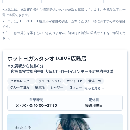
※上記には、施設運営者から情報提供のあった施設を掲載しています。全施設は下の一
覧で確認できます。
※「○」は、FIT PALETTE編集部が独自の調査・基準に基づき、特におすすめする項目
です。
※「－」は未提供を示すものではありません。詳細は各施設の公式サイトをご確認くだ
さい。
ホットヨガスタジオ LOIVE広島店
矢賀駅から徒歩8分
広島県安芸郡府中町大須2丁目1ー1イオンモール広島府中3階
タオルレンタル
ウェアレンタル
ホットヨガ
常温ヨガ
グループヨガ
駐車場
シャワー
ロッカー
もっと見る
営業時間
定休日
火・水・金 10:00〜21:50
毎週月曜日