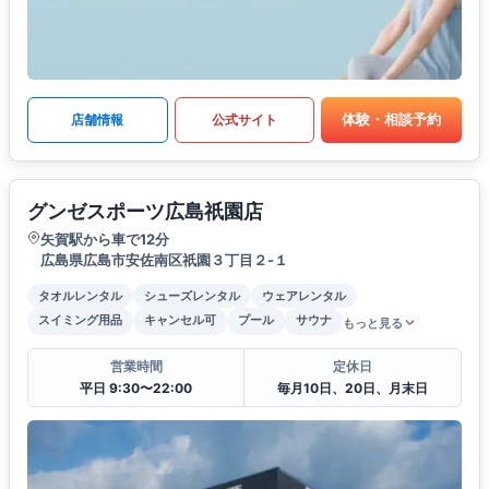
体験・相談予約
店舗情報
公式サイト
グンゼスポーツ広島祇園店
矢賀駅から車で12分
広島県広島市安佐南区祇園３丁目２-１
タオルレンタル
シューズレンタル
ウェアレンタル
スイミング用品
キャンセル可
プール
サウナ
もっと見る
営業時間
定休日
平日 9:30〜22:00
毎月10日、20日、月末日