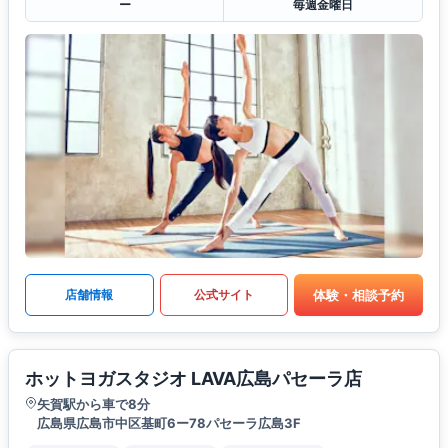
ー
毎週金曜日
体験・相談予約
店舗情報
公式サイト
ホットヨガスタジオ LAVA広島パセーラ店
矢賀駅から車で8分
広島県広島市中区基町6ー78パセーラ広島3F