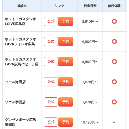
施設名
リンク
料金目安
無料体験
ホットヨガスタジオ
○
公式
予約
8,910円〜
LOIVE広島店
ホットヨガスタジオ
○
公式
予約
4,800円〜
LAVAフォレオ広島東
店
ホットヨガスタジオ
○
公式
予約
4,800円〜
LAVA広島パセーラ店
○
公式
予約
ソエル海田店
7,678円〜
○
公式
予約
ソエル宇品店
7,678円〜
グンゼスポーツ広島
-
公式
予約
10,120円〜
祇園店