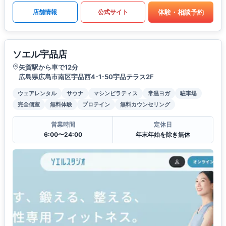
体験・相談予約
店舗情報
公式サイト
ソエル宇品店
矢賀駅から車で12分
広島県広島市南区宇品西4-1-50宇品テラス2F
ウェアレンタル
サウナ
マシンピラティス
常温ヨガ
駐車場
完全個室
無料体験
プロテイン
無料カウンセリング
営業時間
定休日
6:00〜24:00
年末年始を除き無休