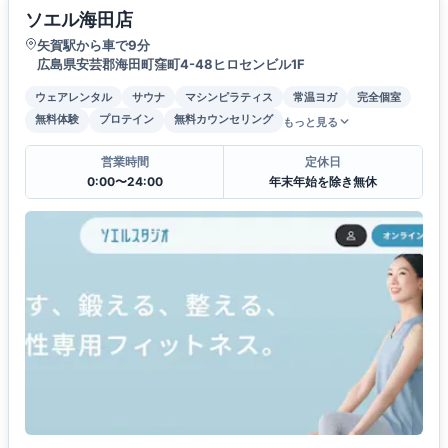
ソエル海田店
矢賀駅から車で9分
広島県安芸郡海田町窪町4-48ヒロセンビル1F
ウェアレンタル
サウナ
マシンピラティス
常温ヨガ
完全個室
無料体験
プロテイン
無料カウンセリング
もっと見る
営業時間
定休日
0:00〜24:00
年末年始を除き無休