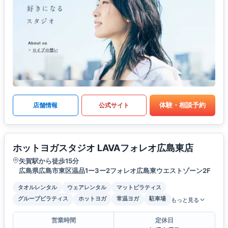
体験・相談予約
店舗情報
公式サイト
ホットヨガスタジオ LAVAフォレオ広島東店
矢賀駅から徒歩15分
広島県広島市東区温品1ー3ー2フォレオ広島東ウエストゾーン2F
タオルレンタル
ウェアレンタル
マットピラティス
グループピラティス
ホットヨガ
常温ヨガ
駐車場
もっと見る
営業時間
定休日